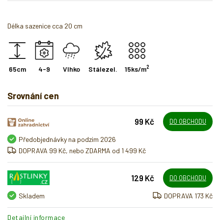
Délka sazenice cca 20 cm
2
65cm
4-9
Vlhko
Stálezel.
15ks/m
Srovnání cen
99 Kč
DO OBCHODU
Předobjednávky na podzim 2026
DOPRAVA 99 Kč, nebo ZDARMA od 1 499 Kč
129 Kč
DO OBCHODU
Skladem
DOPRAVA 173 Kč
Detailní informace