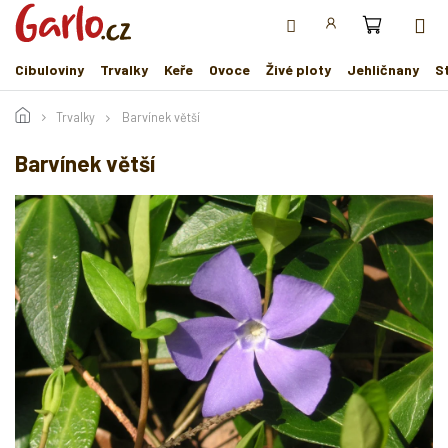
Přejít
na
obsah
Cibuloviny
Trvalky
Keře
Ovoce
Živé ploty
Jehličnany
S
Trvalky
Barvínek větší
Barvínek větší