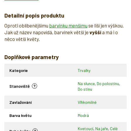
Detailní popis produktu
Oproti oblíbenějšímu
barvínku menšímu
se liší jen výškou.
Jak už název napovídá, barvínek větší je
vyšší
a má i o
něco větší květy.
Doplňkové parametry
Kategorie
Trvalky
Na slunce
,
Do polostínu
,
?
Stanoviště
Do stínu
Zavlažování
Vlhkomilné
Barva květu
Modrá
Kvetoucí
,
Na jaře
,
Celé
?