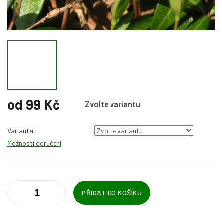
od
99 Kč
Zvolte variantu
Měrná
cena:
Varianta
Možnosti doručení
PŘIDAT DO KOŠÍKU