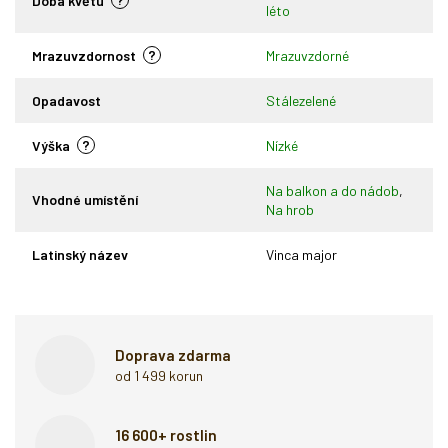
Doba květu
léto
?
Mrazuvzdornost
Mrazuvzdorné
Opadavost
Stálezelené
?
Výška
Nízké
Na balkon a do nádob
,
Vhodné umístění
Na hrob
Latinský název
Vinca major
Doprava zdarma
od 1 499 korun
16 600+ rostlin