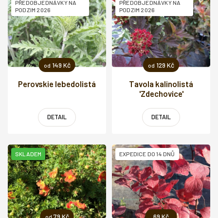
PŘEDOBJEDNÁVKY NA
PŘEDOBJEDNÁVKY NA
PODZIM 2026
PODZIM 2026
149 Kč
129 Kč
od
od
Perovskie lebedolistá
Tavola kalinolistá
'Zdechovice'
DETAIL
DETAIL
SKLADEM
EXPEDICE DO 14 DNŮ
79 Kč
69 Kč
od