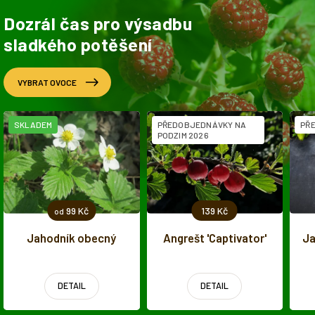
Dozrál čas pro výsadbu
sladkého potěšení
VYBRAT OVOCE
SKLADEM
PŘEDOBJEDNÁVKY NA
PŘ
PODZIM 2026
99 Kč
139 Kč
od
Jahodník obecný
Angrešt 'Captivator'
Ja
DETAIL
DETAIL