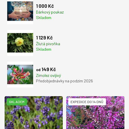
1 000 Kč
Dárkový poukaz
Skladem
1 129 Kč
Žlutá pivoňka
Skladem
149 Kč
od
Zimolez ovíjivý
Předobjednávky na podzim 2026
V
SKLADEM
EXPEDICE DO 14 DNŮ
ý
p
i
s