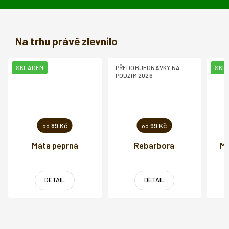
Na trhu právě zlevnilo
SKLADEM
PŘEDOBJEDNÁVKY NA
SKL
PODZIM 2026
89 Kč
99 Kč
od
od
Máta peprná
Rebarbora
Me
DETAIL
DETAIL