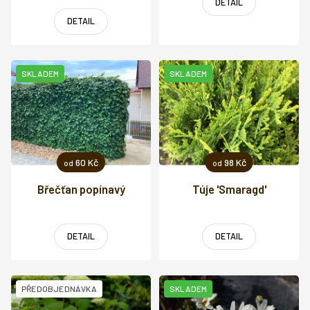
DETAIL
DETAIL
SKLADEM
SKLADEM
60 Kč
98 Kč
od
od
Břečťan popínavý
Túje 'Smaragd'
DETAIL
DETAIL
PŘEDOBJEDNÁVKA
SKLADEM