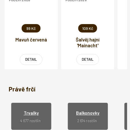
99 Kč
109 Kč
Mavuň červená
Šalvěj hajní
'Mainacht'
DETAIL
DETAIL
Právě frčí
Trvalky
Balkonovky
4 677 rostlin
2 614 rostlin