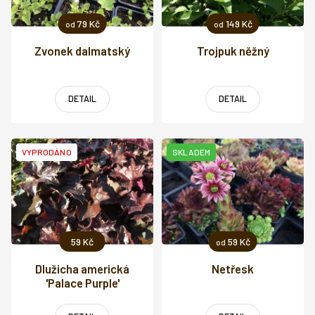
79 Kč
149 Kč
od
od
Zvonek dalmatský
Trojpuk něžný
DETAIL
DETAIL
VYPRODÁNO
SKLADEM
59 Kč
59 Kč
od
Dlužicha americká
Netřesk
'Palace Purple'