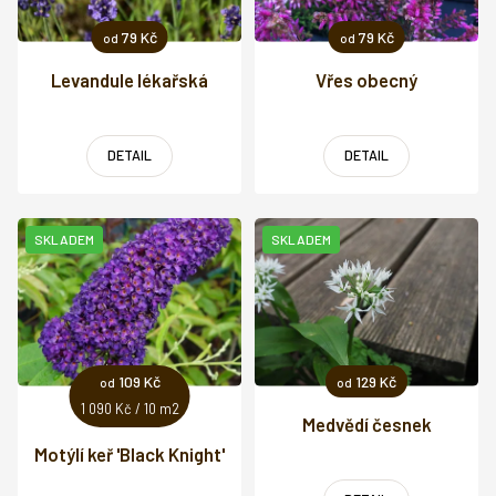
p
r
79 Kč
79 Kč
od
od
o
d
Levandule lékařská
Vřes obecný
u
k
t
DETAIL
DETAIL
ů
SKLADEM
SKLADEM
109 Kč
129 Kč
od
od
Měrná
1 090 Kč / 10 m2
Medvědí česnek
cena:
Motýlí keř 'Black Knight'