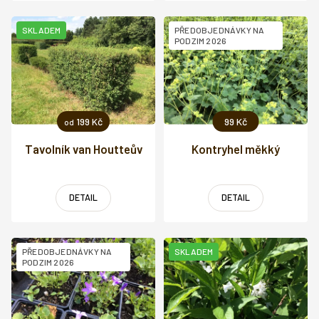
SKLADEM
PŘEDOBJEDNÁVKY NA
PODZIM 2026
199 Kč
99 Kč
od
Tavolník van Houtteův
Kontryhel měkký
DETAIL
DETAIL
PŘEDOBJEDNÁVKY NA
SKLADEM
PODZIM 2026