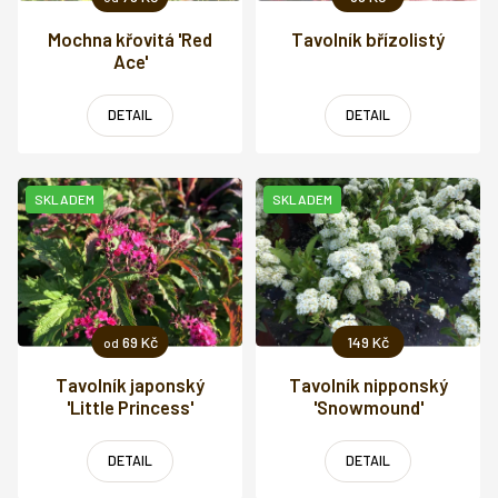
Mochna křovitá 'Red
Tavolník břízolistý
Ace'
DETAIL
DETAIL
SKLADEM
SKLADEM
69 Kč
149 Kč
od
Tavolník japonský
Tavolník nipponský
'Little Princess'
'Snowmound'
DETAIL
DETAIL