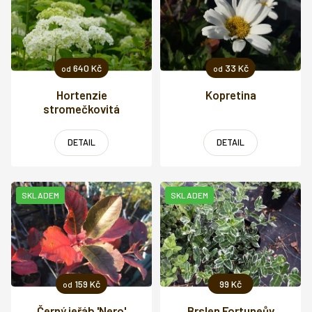
640 Kč
33 Kč
od
od
Hortenzie
Kopretina
stromečkovitá
'Annabelle'
DETAIL
DETAIL
SKLADEM
SKLADEM
159 Kč
99 Kč
od
Černý jeřáb 'Nero'
Brslen Fortuneův