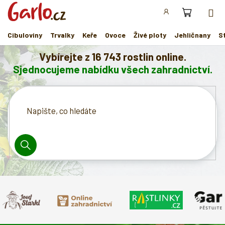
Přejít
na
obsah
Cibuloviny
Trvalky
Keře
Ovoce
Živé ploty
Jehličnany
S
O
Vybírejte z 16 743 rostlin online.
n
Sjednocujeme nabídku všech zahradnictví.
a
š
e
m
t
HLEDAT
ý
m
u