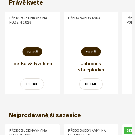
Právě kvete
PŘEDOBJEDNÁVKY NA
PŘEDOBJEDNÁVKA
PŘE
PODZIM 2026
PODZ
129 Kč
29 Kč
Iberka vždyzelená
Jahodník
stáleplodící
DETAIL
DETAIL
Nejprodávanější sazenice
PŘEDOBJEDNÁVKY NA
PŘEDOBJEDNÁVKY NA
SKL
PODZIM 2026
PODZIM 2026