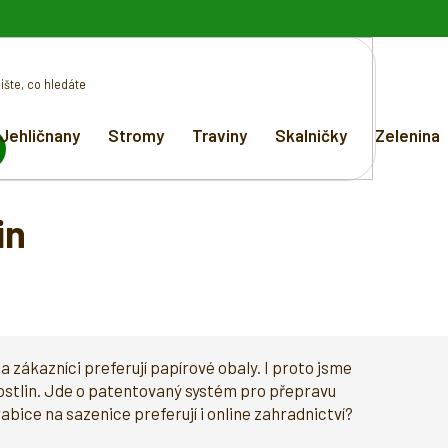
Jehličnany
Stromy
Traviny
Skalničky
Zelenina
EDAT
in
a zákazníci preferují papírové obaly. I proto jsme
i rostlin. Jde o patentovaný systém pro přepravu
abice na sazenice preferují i online zahradnictví?