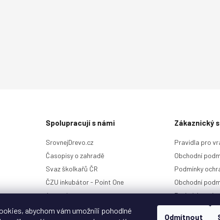
Spolupracují s námi
Zákaznický s
SrovnejDrevo.cz
Pravidla pro vr
Časopisy o zahradě
Obchodní podm
Svaz školkařů ČR
Podmínky ochra
ČZU inkubátor - Point One
Obchodní podm
4camping.cz
Podmínky ochr
Kontakt a histo
ookies, abychom vám umožnili pohodlné
Odmítnout