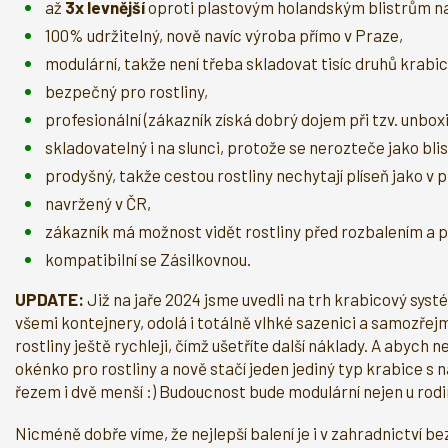
až
3x levnější
oproti plastovým holandským blistrům na 
100% udržitelný, nově navíc výroba přímo v Praze,
modulární, takže není třeba skladovat tisíc druhů krabic
bezpečný pro rostliny,
profesionální (zákazník získá dobrý dojem při tzv. unboxi
skladovatelný i na slunci, protože se nerozteče jako blis
prodyšný, takže cestou rostliny nechytají plíseň jako v p
navržený v ČR,
zákazník má možnost vidět rostliny před rozbalením a 
kompatibilní se Zásilkovnou.
UPDATE:
Již na jaře 2024 jsme uvedli na trh krabicový syst
všemi kontejnery, odolá i totálně vlhké sazenici a samozřejm
rostliny ještě rychleji, čímž ušetříte další náklady. A abyc
okénko pro rostliny a nově stačí jeden jediný typ krabice s 
řezem i dvě menší :) Budoucnost bude modulární nejen u rodi
Nicméně dobře víme, že nejlepší balení je i v zahradnictví b