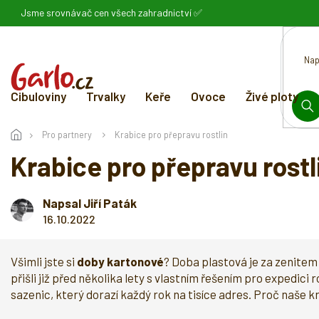
Přejít
Jsme srovnávač cen všech zahradnictví ✅
na
obsah
Cibuloviny
Trvalky
Keře
Ovoce
Živé ploty
HL
Pro partnery
Krabice pro přepravu rostlin
Krabice pro přepravu rostl
Napsal Jiří Paták
16.10.2022
Všimli jste si
doby kartonové
? Doba plastová je za zenitem 
přišli již před několika lety s vlastním řešením pro expedic
sazenic, který dorazí každý rok na tisíce adres. Proč naše kr