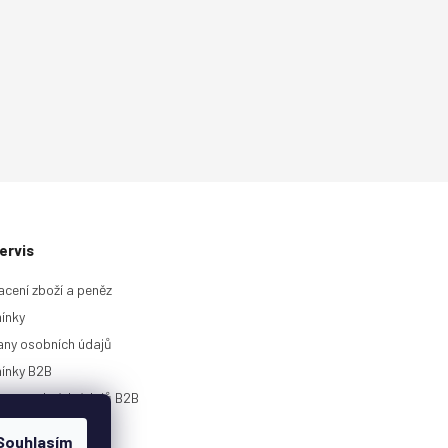
ervis
acení zboží a peněz
ínky
ny osobních údajů
ínky B2B
any osobních údajů B2B
rie
Souhlasím