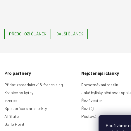
PŘEDCHOZÍ ČLÁNEK
DALŠÍ ČLÁNEK
Z
á
p
Pro partnery
Nejčtenější články
a
t
Přidat zahradnictví & franchising
Rozpoznávání rostlin
í
Krabice na kytky
Jaké bylinky pěstovat spolu
Inzerce
Řez švestek
Spolupráce s architekty
Řez tújí
Affiliate
Pěstování malin
Garlo Point
Používáme c