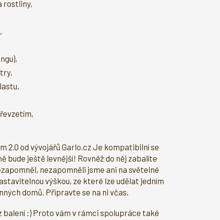
rostliny,
,
ngu),
try,
lastu,
převzetím,
ém 2.0 od vývojářů Garlo.cz Je kompatibilní se
ě bude ještě levnější! Rovněž do něj zabalíte
h nezapomněl, nezapomněli jsme ani na světelné
nastavitelnou výškou, ze které lze udělat jedním
nných domů. Připravte se na ni včas.
ez balení :) Proto vám v rámci spolupráce také