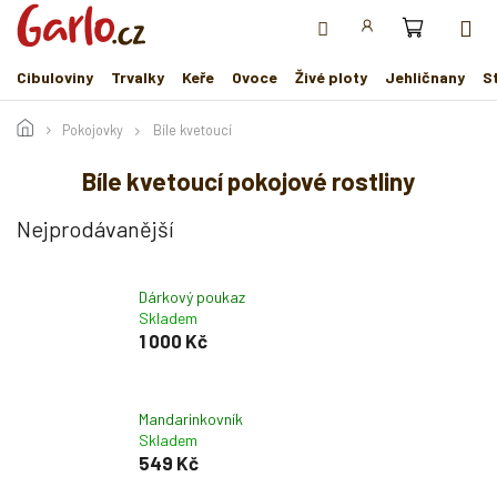
Přejít
na
obsah
Cibuloviny
Trvalky
Keře
Ovoce
Živé ploty
Jehličnany
S
Pokojovky
Bíle kvetoucí
Bíle kvetoucí pokojové rostliny
Nejprodávanější
Dárkový poukaz
Skladem
1 000 Kč
Mandarinkovník
Skladem
549 Kč