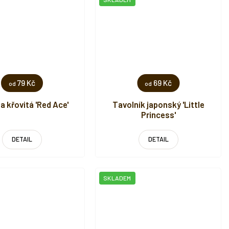
79 Kč
69 Kč
od
od
 křovitá 'Red Ace'
Tavolník japonský 'Little
Princess'
DETAIL
DETAIL
SKLADEM