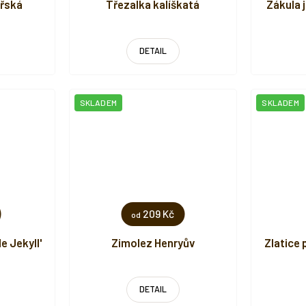
ořská
Třezalka kalíškatá
Zákula j
DETAIL
SKLADEM
SKLADEM
209 Kč
od
e Jekyll'
Zimolez Henryův
Zlatice
DETAIL