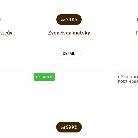
79 Kč
od
utteův
Zvonek dalmatský
T
DETAIL
SKLADEM
PŘEDOBJE
PODZIM 20
99 Kč
od