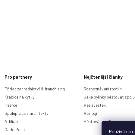
Z
á
p
Pro partnery
Nejčtenější články
a
t
Přidat zahradnictví & franchising
Rozpoznávání rostlin
í
Krabice na kytky
Jaké bylinky pěstovat spolu
Inzerce
Řez švestek
Spolupráce s architekty
Řez tújí
Affiliate
Pěstování malin
Garlo Point
Používáme c