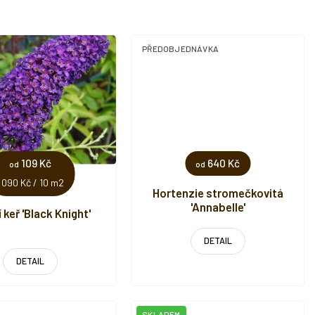
PŘEDOBJEDNÁVKA
109 Kč
640 Kč
od
od
Měrná
1 090 Kč / 10 m2
Hortenzie stromečkovitá
cena:
'Annabelle'
 keř 'Black Knight'
DETAIL
DETAIL
SKLADEM