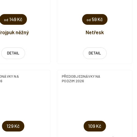
149 Kč
59 Kč
od
od
rojpuk něžný
Netřesk
DETAIL
DETAIL
DNÁVKY NA
PŘEDOBJEDNÁVKY NA
26
PODZIM 2026
129 Kč
109 Kč