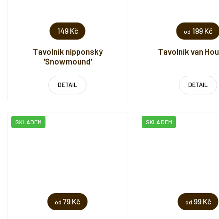
149 Kč
199 Kč
od
Tavolník nipponský
Tavolník van Ho
'Snowmound'
DETAIL
DETAIL
SKLADEM
SKLADEM
79 Kč
99 Kč
od
od