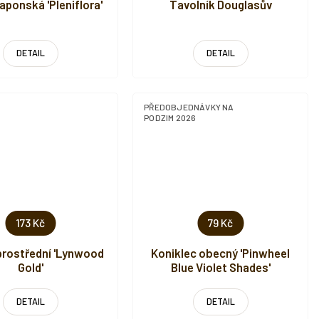
aponská 'Pleniflora'
Tavolník Douglasův
DETAIL
DETAIL
PŘEDOBJEDNÁVKY NA
PODZIM 2026
173 Kč
79 Kč
 prostřední 'Lynwood
Koniklec obecný 'Pinwheel
Gold'
Blue Violet Shades'
DETAIL
DETAIL