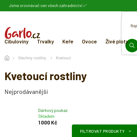
Přejít
Jsme srovnávač cen všech zahradnictví ✅
na
obsah
Cibuloviny
Trvalky
Keře
Ovoce
Živé ploty
HL
Všechny rostliny
Kvetoucí
Kvetoucí rostliny
Nejprodávanější
Dárkový poukaz
Skladem
1 000 Kč