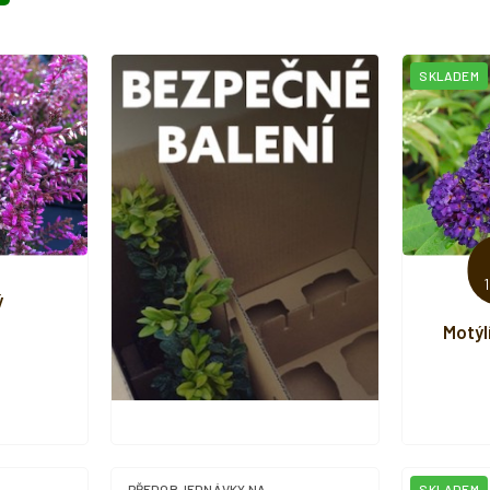
SKLADEM
ý
Motýlí
PŘEDOBJEDNÁVKY NA
SKLADEM