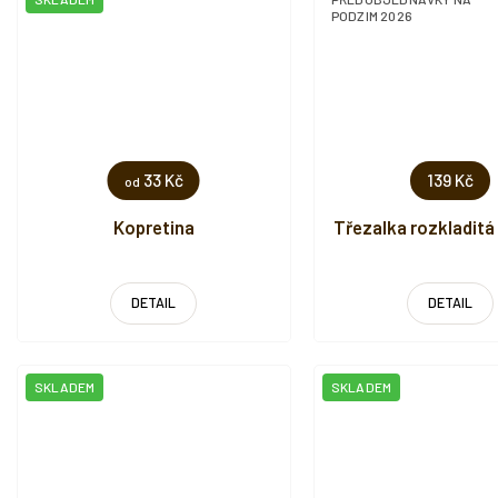
PODZIM 2026
33 Kč
139 Kč
od
Kopretina
Třezalka rozkladitá 
DETAIL
DETAIL
SKLADEM
SKLADEM