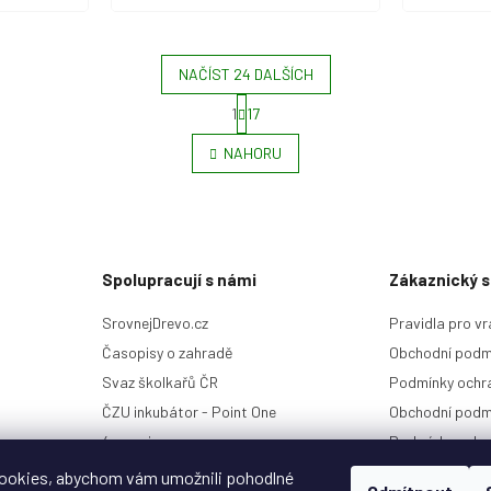
NAČÍST 24 DALŠÍCH
S
1
17
O
t
r
v
NAHORU
á
l
n
á
k
d
o
a
v
c
á
í
n
Spolupracují s námi
Zákaznický s
p
í
r
SrovnejDrevo.cz
Pravidla pro vr
v
k
Časopisy o zahradě
Obchodní podm
y
Svaz školkařů ČR
Podmínky ochra
v
ý
ČZU inkubátor - Point One
Obchodní podm
p
4camping.cz
Podmínky ochr
i
Kontakt a histo
s
ookies, abychom vám umožnili pohodlné