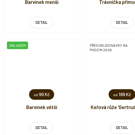
Barvínek menší
Trávnička přím
DETAIL
DETAIL
SKLADEM
PŘEDOBJEDNÁVKY NA
PODZIM 2026
99 Kč
189 Kč
od
od
Barvínek větší
Keřová růže 'Gertrud
DETAIL
DETAIL