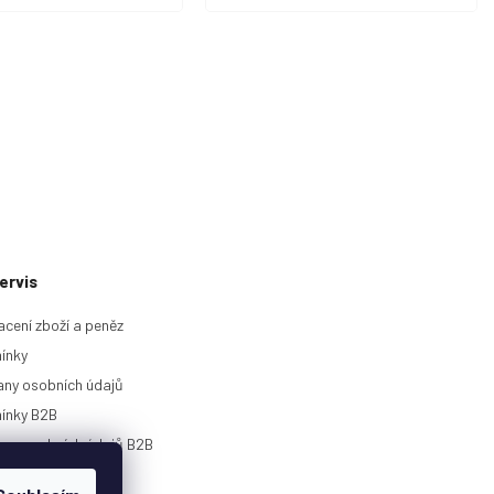
ervis
acení zboží a peněz
ínky
ny osobních údajů
ínky B2B
any osobních údajů B2B
rie