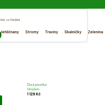
Jehličnany
Stromy
Traviny
Skalničky
Zelenina
EDAT
Žlutá pivoňka
Skladem
1 129 Kč