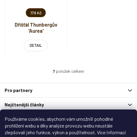
179 Kč
Dřišťál Thunbergův
'Aurea'
DETAIL
7
položek celkem
O
v
l
Z
Pro partnery
á
á
d
p
a
Nejčtenější články
a
c
t
í
Používáme cookies, abychom vám umožnili pohodlné
í
Spolupracují s námi
p
r
prohlížení webu a díky analýze provozu webu neustále
v
zlepšovali jeho funkce, výkon a použitelnost. Více informací
Zákaznický servis