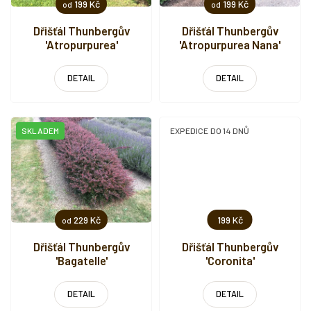
199 Kč
199 Kč
od
od
Dřišťál Thunbergův
Dřišťál Thunbergův
'Atropurpurea'
'Atropurpurea Nana'
DETAIL
DETAIL
SKLADEM
EXPEDICE DO 14 DNŮ
229 Kč
199 Kč
od
Dřišťál Thunbergův
Dřišťál Thunbergův
'Bagatelle'
'Coronita'
DETAIL
DETAIL