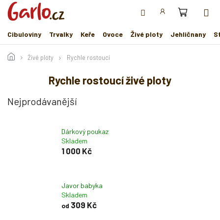
Přejít
na
obsah
Cibuloviny
Trvalky
Keře
Ovoce
Živé ploty
Jehličnany
S
Živé ploty
Rychle rostoucí
Rychle rostoucí živé ploty
Nejprodávanější
Dárkový poukaz
Skladem
1 000 Kč
Javor babyka
Skladem
309 Kč
od