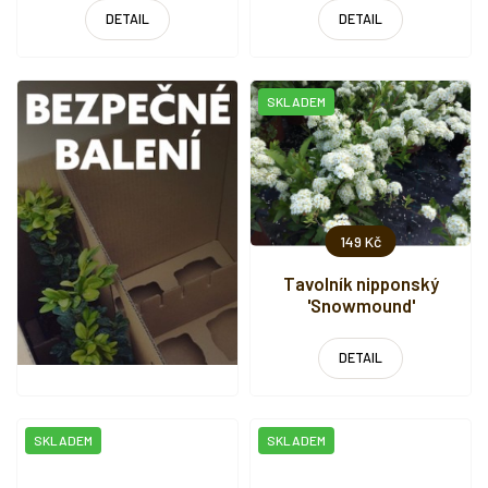
DETAIL
DETAIL
SKLADEM
149 Kč
Tavolník nipponský
'Snowmound'
DETAIL
SKLADEM
SKLADEM