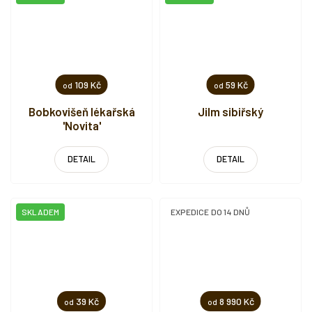
109 Kč
59 Kč
od
od
Bobkovišeň lékařská
Jilm sibiřský
'Novita'
DETAIL
DETAIL
SKLADEM
EXPEDICE DO 14 DNŮ
39 Kč
8 990 Kč
od
od