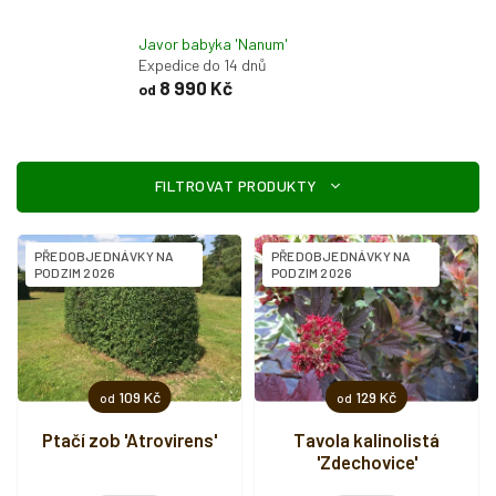
Javor babyka 'Nanum'
Expedice do 14 dnů
8 990 Kč
od
V
ý
p
i
PŘEDOBJEDNÁVKY NA
PŘEDOBJEDNÁVKY NA
s
PODZIM 2026
PODZIM 2026
p
r
o
d
u
109 Kč
129 Kč
od
od
k
t
Ptačí zob 'Atrovirens'
Tavola kalinolistá
'Zdechovice'
ů