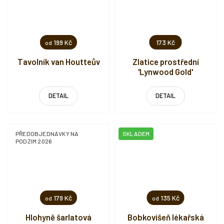
199 Kč
173 Kč
od
Tavolník van Houtteův
Zlatice prostřední
'Lynwood Gold'
DETAIL
DETAIL
PŘEDOBJEDNÁVKY NA
SKLADEM
PODZIM 2026
179 Kč
135 Kč
od
od
Hlohyně šarlatová
Bobkovišeň lékařská