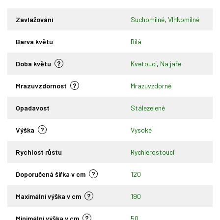
Zavlažování
Suchomilné
,
Vlhkomilné
Barva květu
Bílá
?
Doba květu
Kvetoucí
,
Na jaře
?
Mrazuvzdornost
Mrazuvzdorné
Opadavost
Stálezelené
?
Výška
Vysoké
Rychlost růstu
Rychlerostoucí
?
Doporučená šířka v cm
120
?
Maximální výška v cm
190
?
Minimální výška v cm
50