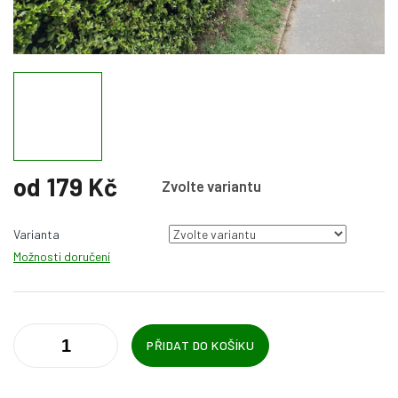
od
179 Kč
Zvolte variantu
Měrná
cena:
Varianta
Možnosti doručení
PŘIDAT DO KOŠÍKU