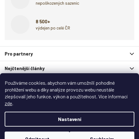
nepoškozených sazenic
8 500+
výdejen po celé ČR
Z
Pro partnery
á
p
Nejčtenější články
a
t
í
Používáme cookies, abychom vám umožnili pohodlné
Spolupracují s námi
prohlížení webu a díky analýze provozu webu neustále
zlepšovali jeho funkce, výkon a použitelnost. Více informací
Zákaznický servis
zde
.
Copyright 2026
Garlo.cz
. Všechna práva vyhrazena.
Nastavení
Upravit nastavení cookies
Vytvořil
Shoptet
&
Shoptak.cz
Odmítnout
Souhlasím