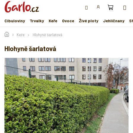
Přejít
na
obsah
Cibuloviny
Trvalky
Keře
Ovoce
Živé ploty
Jehličnany
S
Keře
Hlohyně šarlatová
Hlohyně šarlatová