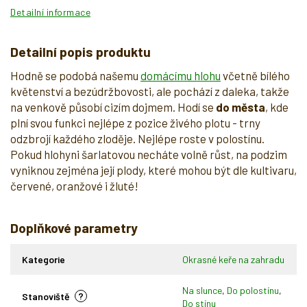
Detailní informace
Detailní popis produktu
Hodně se podobá našemu
domácímu hlohu
včetně bílého
květenství a bezúdržbovosti, ale pochází z daleka, takže
na venkově působí cizím dojmem. Hodí se
do města
, kde
plní svou funkci nejlépe z pozice živého plotu - trny
odzbrojí každého zloděje. Nejlépe roste v polostínu.
Pokud hlohyni šarlatovou necháte volně růst, na podzim
vyniknou zejména její plody, které mohou být dle kultivaru,
červené, oranžové i žluté!
Doplňkové parametry
Kategorie
Okrasné keře na zahradu
Na slunce
,
Do polostínu
,
?
Stanoviště
Do stínu