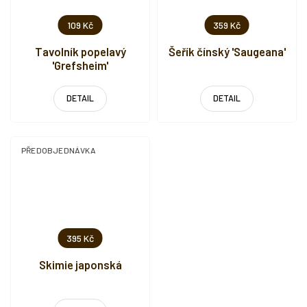
109 Kč
359 Kč
Tavolník popelavý
Šeřík čínský 'Saugeana'
'Grefsheim'
DETAIL
DETAIL
PŘEDOBJEDNÁVKA
395 Kč
Skimie japonská