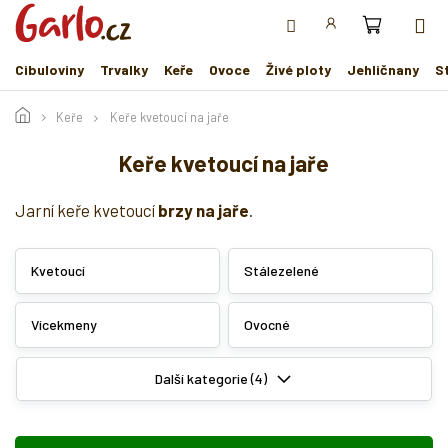
Přejít
na
obsah
Cibuloviny
Trvalky
Keře
Ovoce
Živé ploty
Jehličnany
S
Keře
Keře kvetoucí na jaře
Keře kvetoucí na jaře
Jarní keře kvetoucí
brzy na jaře
.
Kvetoucí
Stálezelené
Vícekmeny
Ovocné
Další kategorie (4)
V