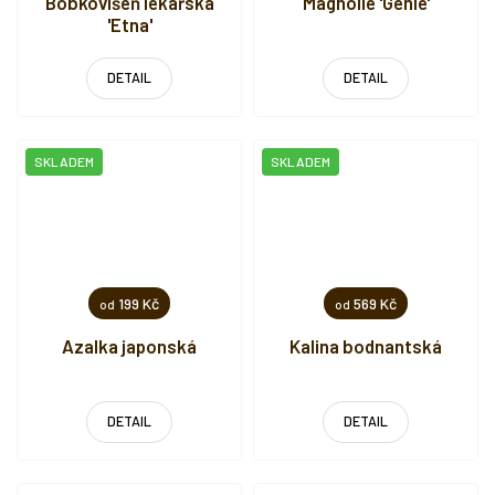
Bobkovišeň lékařská
Magnolie 'Genie'
'Etna'
DETAIL
DETAIL
SKLADEM
SKLADEM
199 Kč
569 Kč
od
od
Azalka japonská
Kalina bodnantská
DETAIL
DETAIL