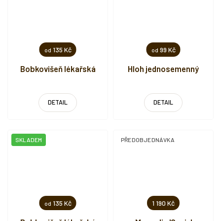
135 Kč
99 Kč
od
od
Bobkovišeň lékařská
Hloh jednosemenný
DETAIL
DETAIL
SKLADEM
PŘEDOBJEDNÁVKA
135 Kč
1 190 Kč
od