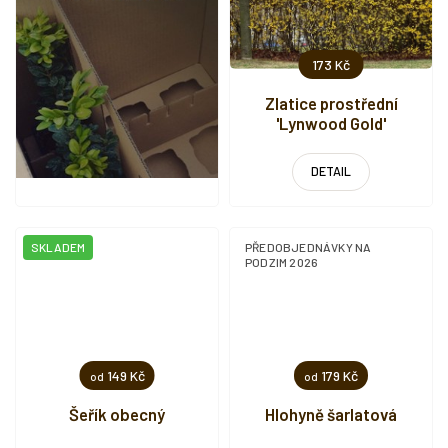
173 Kč
Zlatice prostřední
'Lynwood Gold'
DETAIL
SKLADEM
PŘEDOBJEDNÁVKY NA
PODZIM 2026
149 Kč
179 Kč
od
od
Šeřík obecný
Hlohyně šarlatová