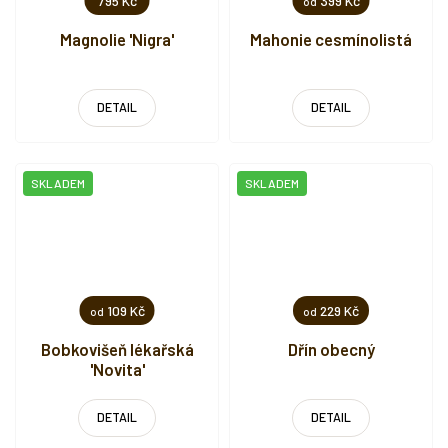
795 Kč
399 Kč
od
Magnolie 'Nigra'
Mahonie cesmínolistá
DETAIL
DETAIL
SKLADEM
SKLADEM
109 Kč
229 Kč
od
od
Bobkovišeň lékařská
Dřín obecný
'Novita'
DETAIL
DETAIL