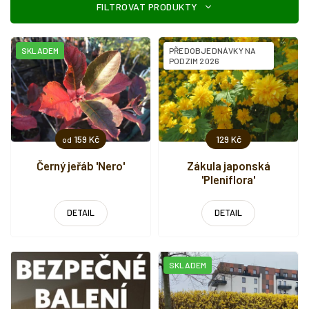
ý
p
i
SKLADEM
PŘEDOBJEDNÁVKY NA
s
PODZIM 2026
p
r
o
d
u
159 Kč
129 Kč
od
k
t
Černý jeřáb 'Nero'
Zákula japonská
'Pleniflora'
ů
DETAIL
DETAIL
SKLADEM