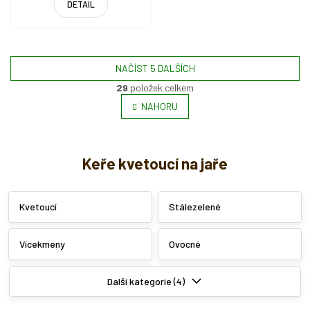
DETAIL
NAČÍST 5 DALŠÍCH
29
položek celkem
O
v
NAHORU
l
á
d
a
Keře kvetoucí na jaře
c
í
p
Kvetoucí
Stálezelené
r
v
k
Vícekmeny
Ovocné
y
v
ý
Další kategorie (4)
p
i