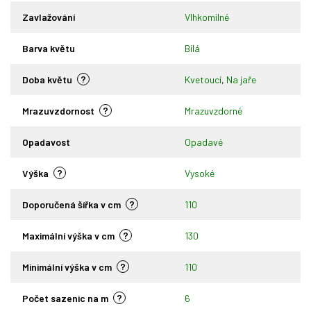
Zavlažování
Vlhkomilné
Barva květu
Bílá
?
Doba květu
Kvetoucí
,
Na jaře
?
Mrazuvzdornost
Mrazuvzdorné
Opadavost
Opadavé
?
Výška
Vysoké
?
Doporučená šířka v cm
110
?
Maximální výška v cm
130
?
Minimální výška v cm
110
?
Počet sazenic na m
6