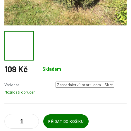
109 Kč
Skladem
Měrná
cena:
Varianta
Možnosti doručení
PŘIDAT DO KOŠÍKU