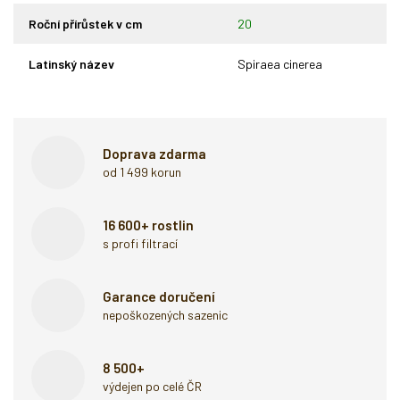
Roční přírůstek v cm
20
Latinský název
Spiraea cinerea
Doprava zdarma
od 1 499 korun
16 600+ rostlin
s profi filtrací
Garance doručení
nepoškozených sazenic
8 500+
výdejen po celé ČR