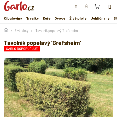
Přejít
na
obsah
Cibuloviny
Trvalky
Keře
Ovoce
Živé ploty
Jehličnany
S
Živé ploty
Tavolník popelavý 'Grefsheim'
Tavolník popelavý 'Grefsheim'
GARLO DOPORUČUJE