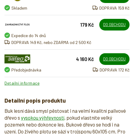
Skladem
DOPRAVA 159 Kč
179 Kč
DO OBCHODU
Expedice do 14 dnů
DOPRAVA 149 Kč, nebo ZDARMA od 2 500 Kč
4 160 Kč
DO OBCHODU
Předobjednávka
DOPRAVA 172 Kč
Detailní informace
Detailní popis produktu
Buk lesní dává smysl pěstovat i na velmi kvalitní palivové
dřevo s
vysokou výhřevností
, pokud vlastníte velký
pozemek nebo dokonce les. Bukové dřevo se hodí i na
uzení. Do živého plotu se sází v trojsponu 60x105 cm. Pro