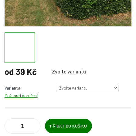
od
39 Kč
Zvolte variantu
Měrná
cena:
Varianta
Možnosti doručení
PŘIDAT DO KOŠÍKU