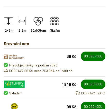
2-6m
2,8m
60x105cm
3ks/m
Srovnání cen
39 Kč
DO OBCHODU
Předobjednávky na podzim 2026
DOPRAVA 99 Kč, nebo ZDARMA od 1 499 Kč
1 949 Kč
DO OBCHODU
Skladem
DOPRAVA 173 Kč
99 Kč
DO OBCHODU