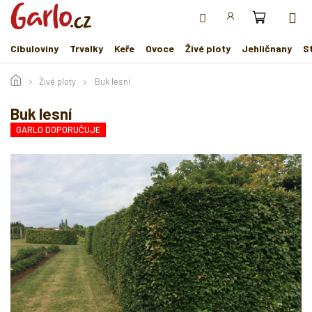
Přejít
na
obsah
Cibuloviny
Trvalky
Keře
Ovoce
Živé ploty
Jehličnany
S
Živé ploty
Buk lesní
Buk lesní
GARLO DOPORUČUJE