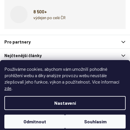
8 500+
výdejen po celé ČR
Z
Pro partnery
á
p
Nejčtenější články
a
t
í
Používáme cookies, abychom vám umožnili pohodlné
Spolupracují s námi
prohlížení webu a díky analýze provozu webu neustále
zlepšovali jeho funkce, výkon a použitelnost. Více informací
Zákaznický servis
zde
.
Copyright 2026
Garlo.cz
. Všechna práva vyhrazena.
Nastavení
Upravit nastavení cookies
Vytvořil
Shoptet
&
Shoptak.cz
Odmítnout
Souhlasím
Vytvořil Shoptet