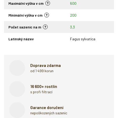
?
Maximální výška v cm
600
?
Minimální výška v cm
200
?
Počet sazenic na m
3,3
Latinský název
Fagus sylvatica
Doprava zdarma
od 1 499 korun
16 600+ rostlin
s profi filtrací
Garance doručení
nepoškozených sazenic