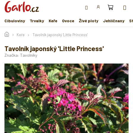
Přejít
na
obsah
Cibuloviny
Trvalky
Keře
Ovoce
Živé ploty
Jehličnany
S
Keře
Tavolník japonský 'Little Princess'
Tavolník japonský 'Little Princess'
Značka:
Tavolníky