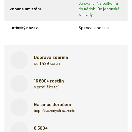
Do svahu
,
Na balkon a
Vhodné umístění
do nádob
,
Do japonské
zahrady
Latinský název
Spiraea japonica
Doprava zdarma
od 1 499 korun
16 600+ rostlin
s profi filtrací
Garance doručení
nepoškozených sazenic
8 500+