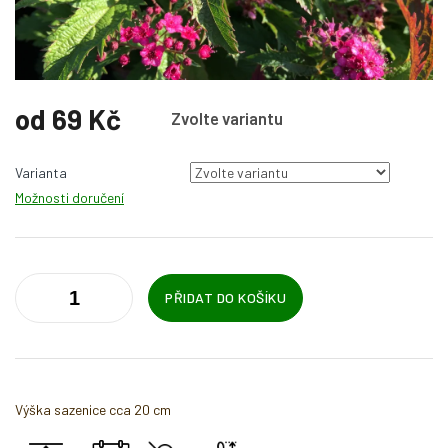
od
69 Kč
Zvolte variantu
Měrná
cena:
Varianta
Možnosti doručení
PŘIDAT DO KOŠÍKU
Výška sazenice cca 20 cm