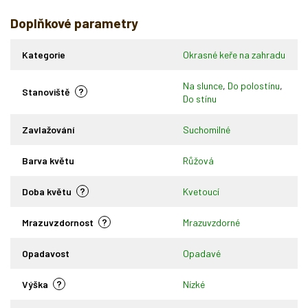
Doplňkové parametry
Kategorie
Okrasné keře na zahradu
Na slunce
,
Do polostínu
,
?
Stanoviště
Do stínu
Zavlažování
Suchomilné
Barva květu
Růžová
?
Doba květu
Kvetoucí
?
Mrazuvzdornost
Mrazuvzdorné
Opadavost
Opadavé
?
Výška
Nízké