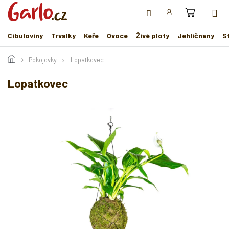
Přejít
na
obsah
Cibuloviny
Trvalky
Keře
Ovoce
Živé ploty
Jehličnany
S
Pokojovky
Lopatkovec
Lopatkovec