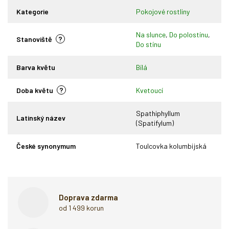
Kategorie
Pokojové rostliny
Na slunce
,
Do polostínu
,
?
Stanoviště
Do stínu
Barva květu
Bílá
?
Doba květu
Kvetoucí
Spathiphyllum
Latinský název
(Spatifylum)
České synonymum
Toulcovka kolumbijská
Doprava zdarma
od 1 499 korun