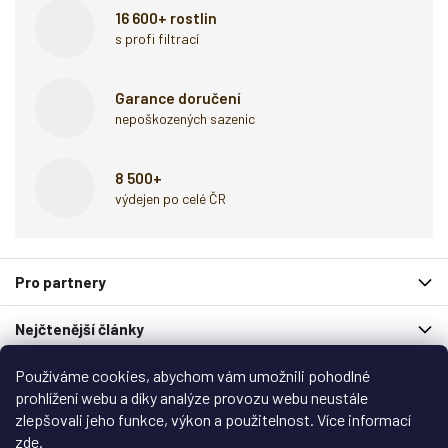
16 600+ rostlin
s profi filtrací
Garance doručení
nepoškozených sazenic
8 500+
výdejen po celé ČR
Z
Pro partnery
á
p
Nejčtenější články
a
t
í
Používáme cookies, abychom vám umožnili pohodlné
Spolupracují s námi
prohlížení webu a díky analýze provozu webu neustále
zlepšovali jeho funkce, výkon a použitelnost. Více informací
Zákaznický servis
zde
.