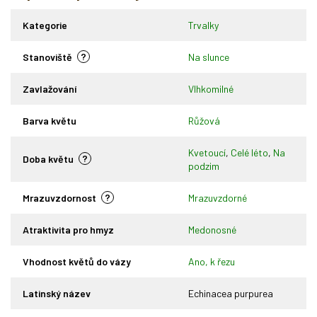
Kategorie
Trvalky
?
Stanoviště
Na slunce
Zavlažování
Vlhkomilné
Barva květu
Růžová
Kvetoucí
,
Celé léto
,
Na
?
Doba květu
podzim
?
Mrazuvzdornost
Mrazuvzdorné
Atraktivita pro hmyz
Medonosné
Vhodnost květů do vázy
Ano, k řezu
Latinský název
Echinacea purpurea