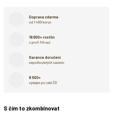
Doprava zdarma
od 1 499 korun
16 600+ rostlin
s profi filtrací
Garance doručení
nepoškozených sazenic
8 500+
výdejen po celé ČR
S čím to zkombinovat