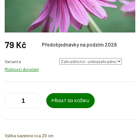
79 Kč
Předobjednávky na podzim 2026
Měrná
cena:
Varianta
Možnosti doručení
PŘIDAT DO KOŠÍKU
Výška sazenice cca 20 cm