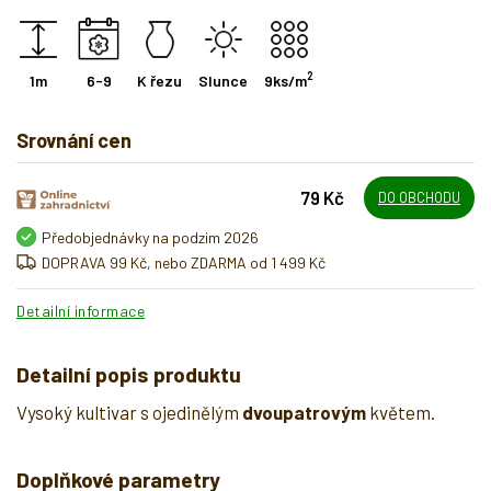
2
1m
6-9
K řezu
Slunce
9ks/m
Srovnání cen
79 Kč
DO OBCHODU
Předobjednávky na podzim 2026
DOPRAVA 99 Kč, nebo ZDARMA od 1 499 Kč
Detailní informace
Detailní popis produktu
Vysoký kultivar s ojedinělým
dvoupatrovým
květem.
Doplňkové parametry