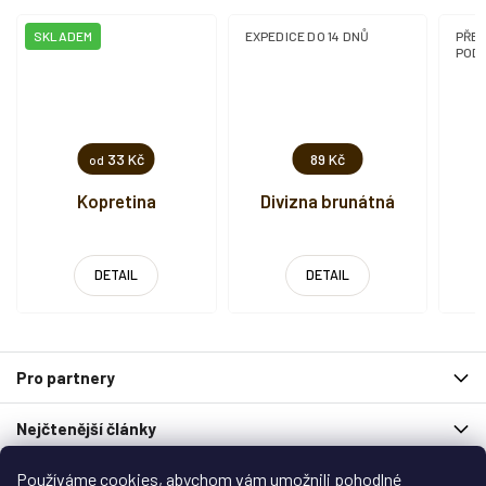
SKLADEM
EXPEDICE DO 14 DNŮ
PŘE
PODZ
33 Kč
89 Kč
od
Kopretina
Divizna brunátná
DETAIL
DETAIL
Z
Pro partnery
á
p
Nejčtenější články
a
t
í
Používáme cookies, abychom vám umožnili pohodlné
Spolupracují s námi