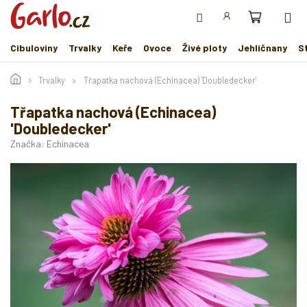
Přejít
na
obsah
Cibuloviny
Trvalky
Keře
Ovoce
Živé ploty
Jehličnany
S
Trvalky
Třapatka nachová (Echinacea) 'Doubledecker'
Třapatka nachová (Echinacea)
'Doubledecker'
Značka:
Echinacea