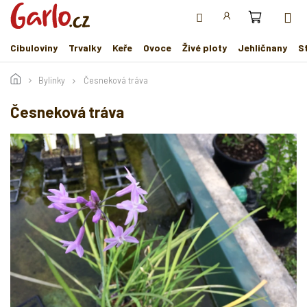
Přejít
na
obsah
Cibuloviny
Trvalky
Keře
Ovoce
Živé ploty
Jehličnany
S
Bylinky
Česneková tráva
Česneková tráva