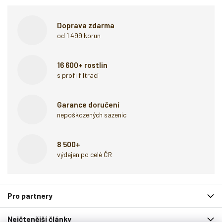
Doprava zdarma
od 1 499 korun
16 600+ rostlin
s profi filtrací
Garance doručení
nepoškozených sazenic
8 500+
výdejen po celé ČR
Z
Pro partnery
á
p
Nejčtenější články
a