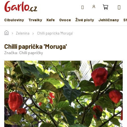
Přejít
na
obsah
Cibuloviny
Trvalky
Keře
Ovoce
Živé ploty
Jehličnany
S
Zelenina
Chilli paprička 'Moruga'
Chilli paprička 'Moruga'
Značka:
Chilli papričky