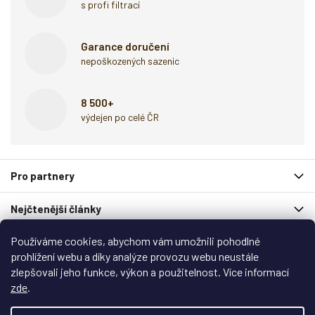
s profi filtrací
Garance doručení
nepoškozených sazenic
8 500+
výdejen po celé ČR
Z
Pro partnery
á
p
Nejčtenější články
a
t
Používáme cookies, abychom vám umožnili pohodlné
í
Spolupracují s námi
prohlížení webu a díky analýze provozu webu neustále
zlepšovali jeho funkce, výkon a použitelnost. Více informací
Zákaznický servis
zde
.
Copyright 2026
Garlo.cz
. Všechna práva vyhrazena.