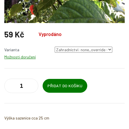
59 Kč
Vyprodáno
Měrná
cena:
Varianta
Možnosti doručení
PŘIDAT DO KOŠÍKU
Výška sazenice cca 25 cm