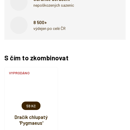
nepoškozených sazenic
8 500+
výdejen po celé ČR
S čím to zkombinovat
VYPRODÁNO
59 Kč
Dračík chlupatý
'Pygmaeus'