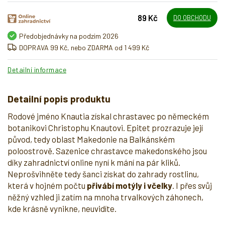
89 Kč
DO OBCHODU
Předobjednávky na podzim 2026
DOPRAVA 99 Kč, nebo ZDARMA od 1 499 Kč
Detailní informace
Detailní popis produktu
Rodové jméno Knautia získal chrastavec po německém
botanikovi Christophu Knautovi. Epitet prozrazuje její
původ, tedy oblast Makedonie na Balkánském
poloostrově. Sazenice chrastavce makedonského jsou
díky zahradnictví online nyní k mání na pár kliků.
Neprošvihněte tedy šanci získat do zahrady rostlinu,
která v hojném počtu
přivábí motýly i včelky
. I přes svůj
něžný vzhled ji zatím na mnoha trvalkových záhonech,
kde krásně vynikne, neuvidíte.