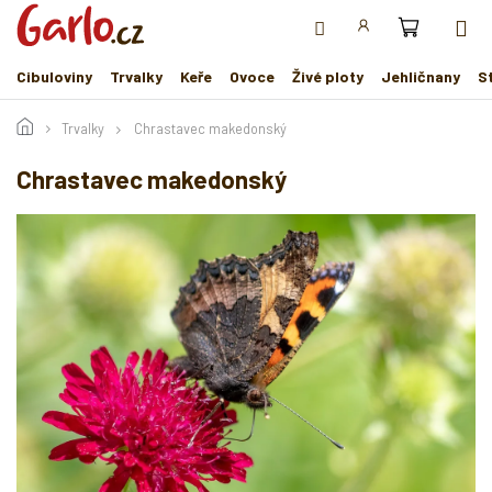
Přejít
na
obsah
Cibuloviny
Trvalky
Keře
Ovoce
Živé ploty
Jehličnany
S
Trvalky
Chrastavec makedonský
Chrastavec makedonský