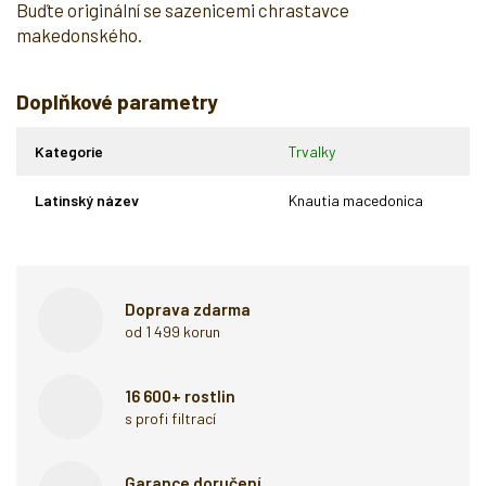
Buďte originální se sazenicemi chrastavce
makedonského.
Doplňkové parametry
Kategorie
Trvalky
Latinský název
Knautia macedonica
Doprava zdarma
od 1 499 korun
16 600+ rostlin
s profi filtrací
Garance doručení