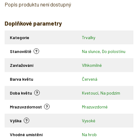
Popis produktu není dostupný
Doplňkové parametry
Kategorie
Trvalky
?
Stanoviště
Na slunce
,
Do polostínu
Zavlažování
Vlhkomilné
Barva květu
Červená
?
Doba květu
Kvetoucí
,
Na podzim
?
Mrazuvzdornost
Mrazuvzdorné
?
Výška
Vysoké
Vhodné umístění
Na hrob