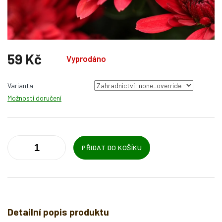
59 Kč
Vyprodáno
Měrná
cena:
Varianta
Možnosti doručení
PŘIDAT DO KOŠÍKU
Detailní popis produktu