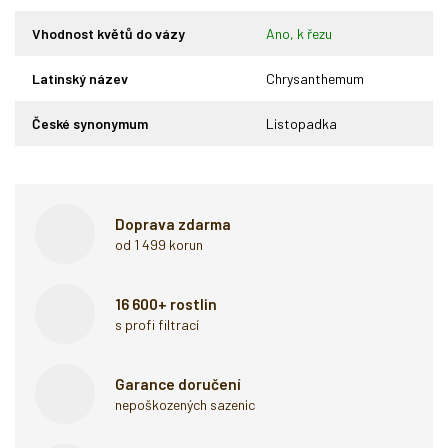
Vhodnost květů do vázy
Ano, k řezu
Latinský název
Chrysanthemum
České synonymum
Listopadka
Doprava zdarma
od 1 499 korun
16 600+ rostlin
s profi filtrací
Garance doručení
nepoškozených sazenic