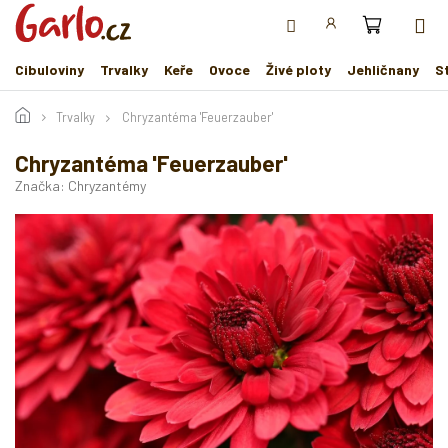
Přejít
na
obsah
Cibuloviny
Trvalky
Keře
Ovoce
Živé ploty
Jehličnany
S
Trvalky
Chryzantéma 'Feuerzauber'
Chryzantéma 'Feuerzauber'
Značka:
Chryzantémy