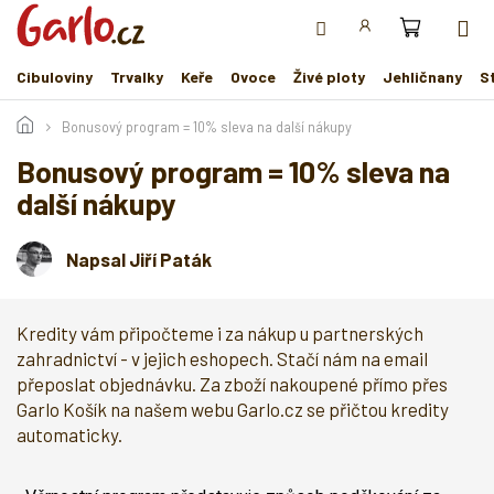
Přejít
na
obsah
Cibuloviny
Trvalky
Keře
Ovoce
Živé ploty
Jehličnany
S
Bonusový program = 10% sleva na další nákupy
Bonusový program = 10% sleva na
další nákupy
Napsal Jiří Paták
Kredity vám připočteme i za nákup u partnerských
zahradnictví - v jejich eshopech. Stačí nám na email
přeposlat objednávku. Za zboží nakoupené přímo přes
Garlo Košík na našem webu Garlo.cz se přičtou kredity
automaticky.