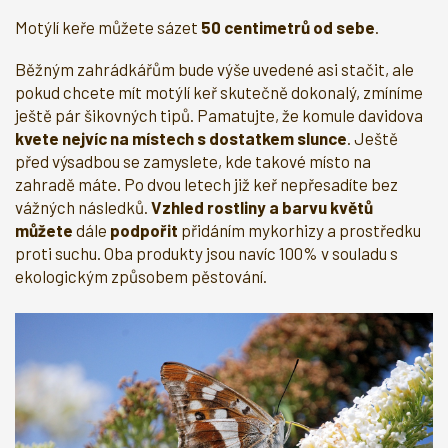
Motýlí keře můžete sázet
50 centimetrů od sebe
.
Běžným zahrádkářům bude výše uvedené asi stačit, ale
pokud chcete mít motýlí keř skutečně dokonalý, zmíníme
ještě pár šikovných tipů. Pamatujte, že komule davidova
kvete nejvíc na místech s dostatkem slunce
. Ještě
před výsadbou se zamyslete, kde takové místo na
zahradě máte. Po dvou letech již keř nepřesadíte bez
vážných následků.
Vzhled rostliny a barvu květů
můžete
dále
podpořit
přidáním mykorhizy a prostředku
proti suchu. Oba produkty jsou navíc 100% v souladu s
ekologickým způsobem pěstování.