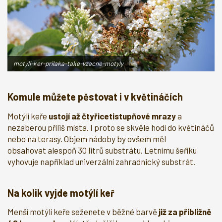
motyli-ker-prilaka-take-vzacne-motyly
Komule můžete pěstovat i v květináčích
Motýlí keře
ustojí až čtyřicetistupňové mrazy
a
nezaberou příliš místa. I proto se skvěle hodí do květináčů
nebo na terasy. Objem nádoby by ovšem měl
obsahovat alespoň 30 litrů substrátu. Letnímu šeříku
vyhovuje například univerzální zahradnický substrát.
Na kolik vyjde motýlí keř
Menší motýlí keře seženete v běžné barvě
již za přibližně