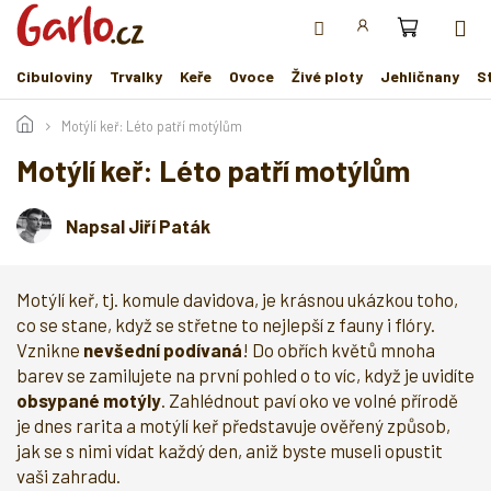
Přejít
na
obsah
Cibuloviny
Trvalky
Keře
Ovoce
Živé ploty
Jehličnany
S
Motýlí keř: Léto patří motýlům
Motýlí keř: Léto patří motýlům
Napsal Jiří Paták
Motýlí keř, tj. komule davidova, je krásnou ukázkou toho,
co se stane, když se střetne to nejlepší z fauny i flóry.
Vznikne
nevšední podívaná
! Do obřích květů mnoha
barev se zamilujete na první pohled o to víc, když je uvidíte
obsypané motýly
. Zahlédnout paví oko ve volné přírodě
je dnes rarita a motýlí keř představuje ověřený způsob,
jak se s nimi vídat každý den, aniž byste museli opustit
vaši zahradu.