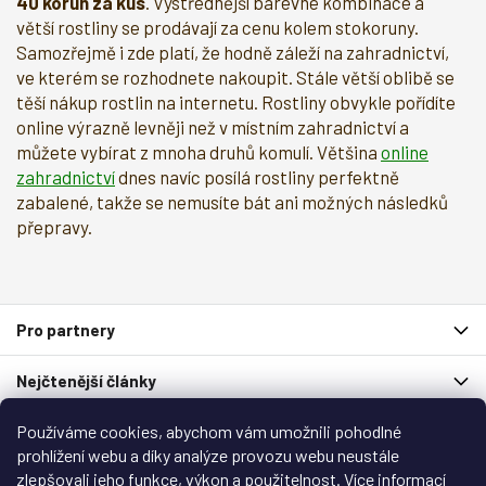
40 korun za kus
. Výstřednější barevné kombinace a
větší rostliny se prodávají za cenu kolem stokoruny.
Samozřejmě i zde platí, že hodně záleží na zahradnictví,
ve kterém se rozhodnete nakoupit. Stále větší oblibě se
těší nákup rostlin na internetu. Rostliny obvykle pořídíte
online výrazně levněji než v místním zahradnictví a
můžete vybírat z mnoha druhů komulí. Většina
online
zahradnictví
dnes navíc posílá rostliny perfektně
zabalené, takže se nemusíte bát ani možných následků
přepravy.
Z
Pro partnery
á
p
Nejčtenější články
a
t
Používáme cookies, abychom vám umožnili pohodlné
í
Spolupracují s námi
prohlížení webu a díky analýze provozu webu neustále
zlepšovali jeho funkce, výkon a použitelnost. Více informací
Zákaznický servis