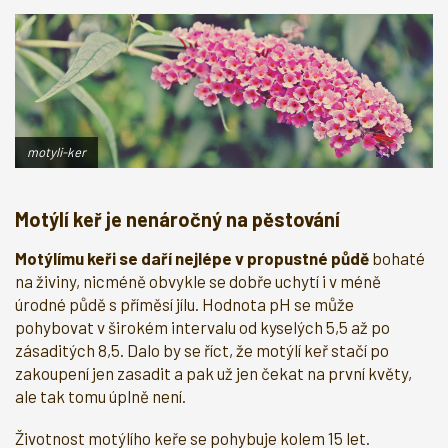
motyli-ker
Motýlí keř je nenáročný na pěstování
Motýlímu keři se daří nejlépe v propustné půdě
bohaté
na živiny, nicméně obvykle se dobře uchytí i v méně
úrodné půdě s příměsí jílu. Hodnota pH se může
pohybovat v širokém intervalu od kyselých 5,5 až po
zásaditých 8,5. Dalo by se říct, že motýlí keř stačí po
zakoupení jen zasadit a pak už jen čekat na první květy,
ale tak tomu úplně není.
Životnost motýlího keře se pohybuje kolem 15 let.