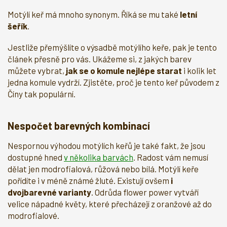
Motýlí keř má mnoho synonym. Říká se mu také
letní
šeřík
.
Jestliže přemýšlíte o výsadbě motýlího keře, pak je tento
článek přesně pro vás. Ukážeme si, z jakých barev
můžete vybrat,
jak se o komule nejlépe starat
i kolik let
jedna komule vydrží. Zjistěte, proč je tento keř původem z
Číny tak populární.
Nespočet barevných kombinací
Nespornou výhodou motýlích keřů je také fakt, že jsou
dostupné hned
v několika barvách
. Radost vám nemusí
dělat jen modrofialová, růžová nebo bílá. Motýlí keře
pořídíte i v méně známé žluté. Existují ovšem
i
dvojbarevné varianty
. Odrůda flower power vytváří
velice nápadné květy, které přecházejí z oranžové až do
modrofialové.