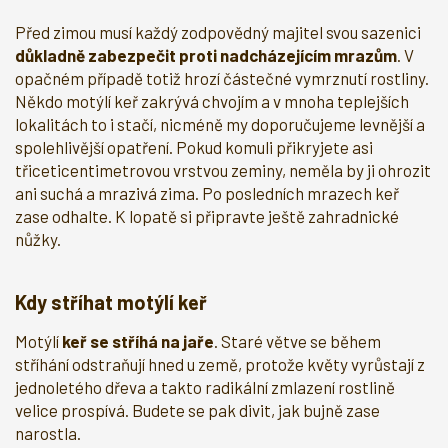
Před zimou musí každý zodpovědný majitel svou sazenici
důkladně zabezpečit proti nadcházejícím mrazům
. V
opačném případě totiž hrozí částečné vymrznutí rostliny.
Někdo motýlí keř zakrývá chvojím a v mnoha teplejších
lokalitách to i stačí, nicméně my doporučujeme levnější a
spolehlivější opatření. Pokud komuli přikryjete asi
třiceticentimetrovou vrstvou zeminy, neměla by ji ohrozit
ani suchá a mrazivá zima. Po posledních mrazech keř
zase odhalte. K lopatě si připravte ještě zahradnické
nůžky.
Kdy stříhat motýlí keř
Motýlí
keř se stříhá na jaře
. Staré větve se během
stříhání odstraňují hned u země, protože květy vyrůstají z
jednoletého dřeva a takto radikální zmlazení rostlině
velice prospívá. Budete se pak divit, jak bujně zase
narostla.