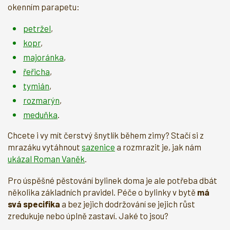
okenním parapetu:
petržel
,
kopr
,
majoránka
,
řeřicha
,
tymián
,
rozmarýn
,
meduňka
.
Chcete i vy mít čerstvý šnytlík během zimy? Stačí si z
mrazáku vytáhnout
sazenice
a rozmrazit je, jak nám
ukázal Roman Vaněk
.
Pro úspěšné pěstování bylinek doma je ale potřeba dbát
několika základních pravidel. Péče o bylinky v bytě
má
svá specifika
a bez jejich dodržování se jejich růst
zredukuje nebo úplně zastaví. Jaké to jsou?