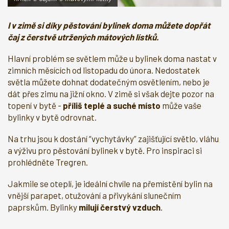
I v zimě si díky pěstování bylinek doma můžete dopřát
čaj z čerstvě utržených mátových lístků.
Hlavní problém se světlem může u bylinek doma nastat v
zimních měsících od listopadu do února. Nedostatek
světla můžete dohnat dodatečným osvětlením, nebo je
dát přes zimu na jižní okno. V zimě si však dejte pozor na
topení v bytě -
příliš teplé a suché místo
může vaše
bylinky v bytě odrovnat.
Na trhu jsou k dostání “vychytávky” zajišťující světlo, vláhu
a výživu pro pěstování bylinek v bytě. Pro inspiraci si
prohlédněte Tregren.
Jakmile se oteplí, je ideální chvíle na přemístění bylin na
vnější parapet, otužování a přivykání slunečním
paprskům. Bylinky
milují čerstvý vzduch
.