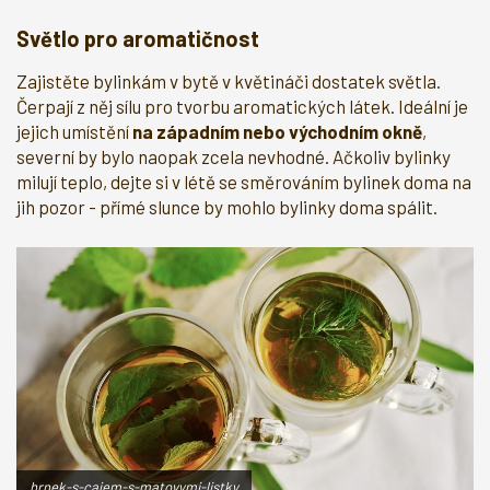
Světlo pro aromatičnost
Zajistěte bylinkám v bytě v květináči dostatek světla.
Čerpají z něj sílu pro tvorbu aromatických látek. Ideální je
jejich umístění
na západním nebo východním okně
,
severní by bylo naopak zcela nevhodné. Ačkoliv bylinky
milují teplo, dejte si v létě se směrováním bylinek doma na
jih pozor - přímé slunce by mohlo bylinky doma spálit.
hrnek-s-cajem-s-matovymi-listky