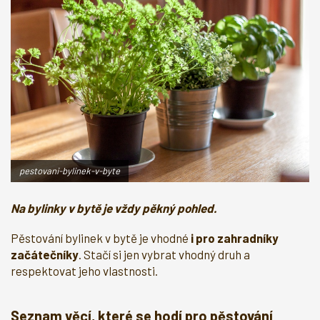
pestovani-bylinek-v-byte
Na bylinky v bytě je vždy pěkný pohled.
Pěstování bylinek v bytě je vhodné
i pro zahradníky
začátečníky
. Stačí si jen vybrat vhodný druh a
respektovat jeho vlastnosti.
Seznam věcí, které se hodí pro pěstování