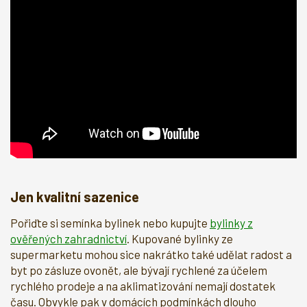
Jen kvalitní sazenice
Pořiďte si semínka bylinek nebo kupujte
bylinky z
ověřených zahradnictví
. Kupované bylinky ze
supermarketu mohou sice nakrátko také udělat radost a
byt po zásluze ovonět, ale bývají rychlené za účelem
rychlého prodeje a na aklimatizování nemají dostatek
času. Obvykle pak v domácích podmínkách dlouho