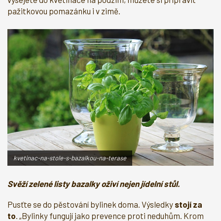
pažitkovou pomazánku i v zimě.
kvetinac-na-stole-s-bazalkou-na-terase
Svěží zelené listy bazalky oživí nejen jídelní stůl.
Pusťte se do pěstování bylinek doma. Výsledky
stojí za
to
. „Bylinky fungují jako prevence proti neduhům. Krom