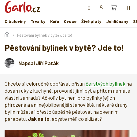
Přejít
na
obsah
Cibuloviny
Trvalky
Keře
Ovoce
Živé ploty
Jehličnany
S
Pěstování bylinek v bytě? Jde to!
Pěstování bylinek v bytě? Jde to!
Napsal Jiří Paták
Chcete si celoročně dopřávat přísun
čerstvých bylinek
na
dosah ruky z kuchyně, provonět jimi byt a přitom nemáte
vlastní zahradu? Ačkoliv byt není pro bylinky jejich
přirozené a ani nejoblíbenější stanoviště, některé druhy
bylin můžete i přesto úspěšně pěstovat na okenním
parapetu.
Jak na to
, abyste měli co sklízet?