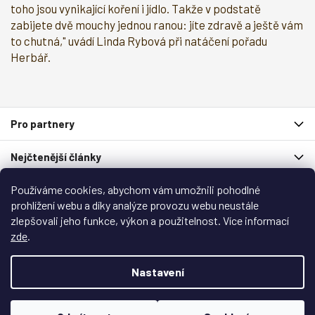
toho jsou vynikající koření i jídlo. Takže v podstatě
zabijete dvě mouchy jednou ranou: jíte zdravě a ještě vám
to chutná," uvádí Linda Rybová při natáčení pořadu
Herbář.
Z
Pro partnery
á
p
Nejčtenější články
a
t
Používáme cookies, abychom vám umožnili pohodlné
í
Spolupracují s námi
prohlížení webu a díky analýze provozu webu neustále
zlepšovali jeho funkce, výkon a použitelnost. Více informací
Zákaznický servis
zde
.
Copyright 2026
Garlo.cz
. Všechna práva vyhrazena.
Nastavení
Upravit nastavení cookies
Vytvořil
Shoptet
&
Shoptak.cz