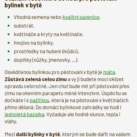
bylinek v bytě
Vhodná semena nebo
kvalitní sazenice
,
substrát,
květináče a kryty na květináče,
hnojivo na bylinky,
prostředky na hubení škůdců,
doplňky (nůžky, jmenovky, …).
Osvědčenou bylinkou pro pěstování v bytě je
máta
.
Zůstává zelená celou zimu
a vy ji budete moci sklízet
opravdu celoročně. Jen chuť bude mít při pěstování přes
zimu na okenním parapetu méně intenzivní. Úspěchu se
dočkáte i s
pažitkou
, která je na pěstování v květináčích
přímo dělaná. Do domácí bylinkové zahrádky se hodí i
jednoletá bazalka
. Vyžaduje ale hodně slunce, tepla i
vláhy.
Mezi
další bylinky v bytě
, kterým se bude dařit na vašem