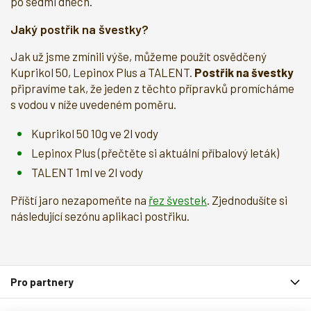
po sedmi dnech.
Jaký postřik na švestky?
Jak už jsme zmínili výše, můžeme použít osvědčený
Kuprikol 50, Lepinox Plus a TALENT.
Postřik na švestky
připravíme tak, že jeden z těchto přípravků promícháme
s vodou v níže uvedeném poměru.
Kuprikol 50 10g ve 2l vody
Lepinox Plus (přečtěte si aktuální příbalový leták)
TALENT 1ml ve 2l vody
Příští jaro nezapomeňte na
řez švestek
. Zjednodušíte si
následující sezónu aplikaci postřiku.
Z
Pro partnery
á
p