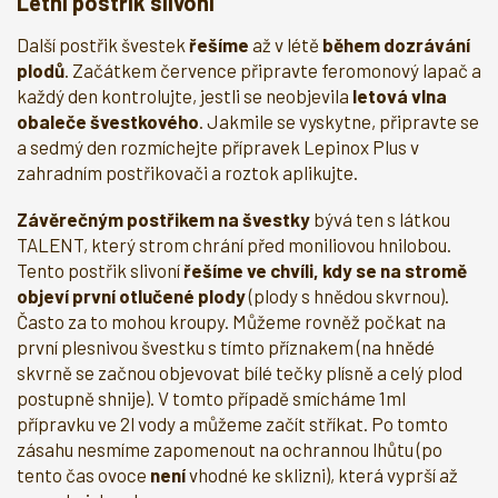
Letní postřik slivoní
Další postřik švestek
řešíme
až v létě
během dozrávání
plodů
. Začátkem července připravte feromonový lapač a
každý den kontrolujte, jestli se neobjevila
letová vlna
obaleče švestkového
. Jakmile se vyskytne, připravte se
a sedmý den rozmíchejte přípravek Lepinox Plus v
zahradním postřikovači a roztok aplikujte.
Závěrečným postřikem na švestky
bývá ten s látkou
TALENT, který strom chrání před moniliovou hnilobou.
Tento postřik slivoní
řešíme ve chvíli, kdy se na stromě
objeví první otlučené plody
(plody s hnědou skvrnou).
Často za to mohou kroupy. Můžeme rovněž počkat na
první plesnivou švestku s tímto příznakem (na hnědé
skvrně se začnou objevovat bílé tečky plísně a celý plod
postupně shnije). V tomto případě smícháme 1ml
přípravku ve 2l vody a můžeme začít stříkat. Po tomto
zásahu nesmíme zapomenout na ochrannou lhůtu (po
tento čas ovoce
není
vhodné ke sklizni), která vyprší až