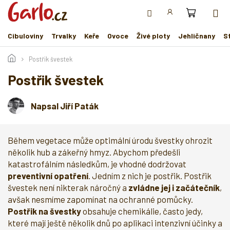
Přejít
na
obsah
Cibuloviny
Trvalky
Keře
Ovoce
Živé ploty
Jehličnany
S
Postřik švestek
Postřik švestek
Napsal Jiří Paták
Během vegetace může optimální úrodu švestky ohrozit
několik hub a zákeřný hmyz. Abychom předešli
katastrofálním následkům, je vhodné dodržovat
preventivní opatření
. Jedním z nich je postřik. Postřik
švestek není nikterak náročný a
zvládne jej i začátečník
,
avšak nesmíme zapomínat na ochranné pomůcky.
Postřik na švestky
obsahuje chemikálie, často jedy,
které mají ještě několik dnů po aplikaci intenzivní účinky a