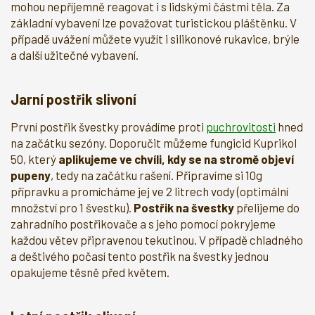
mohou nepříjemně reagovat i s lidskými částmi těla. Za
základní vybavení lze považovat turistickou pláštěnku. V
případě uvážení můžete využít i silikonové rukavice, brýle
a další užitečné vybavení.
Jarní postřik slivoní
První postřik švestky provádíme proti
puchrovitosti
hned
na začátku sezóny. Doporučit můžeme fungicid Kuprikol
50, který
aplikujeme ve chvíli, kdy se na stromě objeví
pupeny
, tedy na začátku rašení. Připravíme si 10g
přípravku a promícháme jej ve 2 litrech vody (optimální
množství pro 1 švestku).
Postřik na švestky
přelijeme do
zahradního postřikovače a s jeho pomocí pokryjeme
každou větev připravenou tekutinou. V případě chladného
a deštivého počasí tento postřik na švestky jednou
opakujeme těsně před květem.