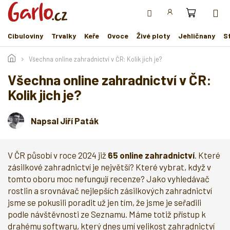
Přejít
na
obsah
Cibuloviny
Trvalky
Keře
Ovoce
Živé ploty
Jehličnany
S
Všechna online zahradnictví v ČR: Kolik jich je?
Všechna online zahradnictví v ČR:
Kolik jich je?
Napsal Jiří Paták
V ČR působí v roce 2024 již
65 online zahradnictví
. Které
zásilkové zahradnictví je největší? Které vybrat, když v
tomto oboru moc nefungují recenze? Jako vyhledávač
rostlin a srovnávač nejlepších zásilkových zahradnictví
jsme se pokusili poradit už jen tím, že jsme je seřadili
podle návštěvnosti ze Seznamu. Máme totiž přístup k
drahému softwaru, který dnes umí velikost zahradnictví