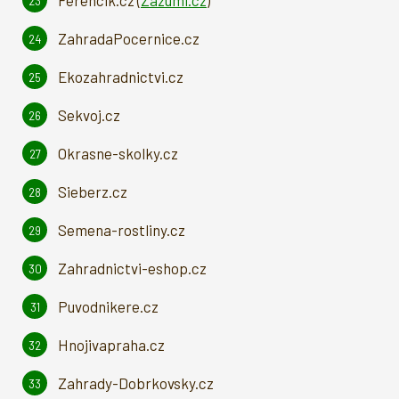
Ferencik.cz (
Zazumi.cz
)
ZahradaPocernice.cz
Ekozahradnictvi.cz
Sekvoj.cz
Okrasne-skolky.cz
Sieberz.cz
Semena-rostliny.cz
Zahradnictvi-eshop.cz
Puvodnikere.cz
Hnojivapraha.cz
Zahrady-Dobrkovsky.cz