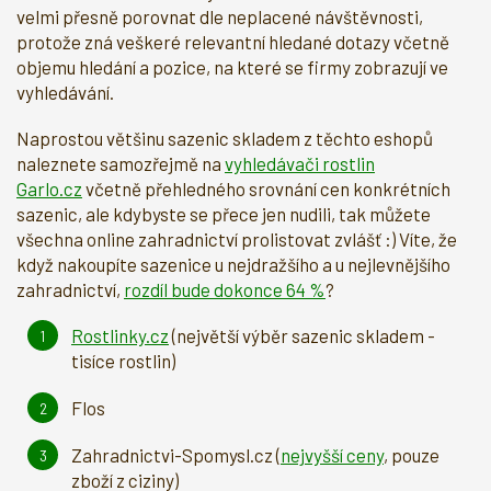
velmi přesně porovnat dle neplacené návštěvnosti,
protože zná veškeré relevantní hledané dotazy včetně
objemu hledání a pozice, na které se firmy zobrazují ve
vyhledávání.
Naprostou většinu sazenic skladem z těchto eshopů
naleznete samozřejmě na
vyhledávači rostlin
Garlo.cz
včetně přehledného srovnání cen konkrétních
sazenic, ale kdybyste se přece jen nudili, tak můžete
všechna online zahradnictví prolistovat zvlášť :) Víte, že
když nakoupíte sazenice u nejdražšího a u nejlevnějšího
zahradnictví,
rozdíl bude dokonce 64 %
?
Rostlinky.cz
(největší výběr sazenic skladem -
tisíce rostlin)
Flos
Zahradnictvi-Spomysl.cz (
nejvyšší ceny
, pouze
zboží z ciziny)