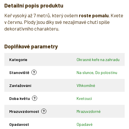
Detailní popis produktu
Keř vysoký až 7 metrů, který ovšem
roste pomalu
. Kvete
v červnu. Plody jsou díky své nezajímavé chuti spíše
dekorativního charakteru.
Doplňkové parametry
Kategorie
Okrasné keře na zahradu
?
Stanoviště
Na slunce
,
Do polostínu
Zavlažování
Vlhkomilné
?
Doba květu
Kvetoucí
?
Mrazuvzdornost
Mrazuvzdorné
Opadavost
Opadavé