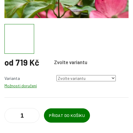
od
719 Kč
Zvolte variantu
Měrná
cena:
Varianta
Možnosti doručení
PŘIDAT DO KOŠÍKU