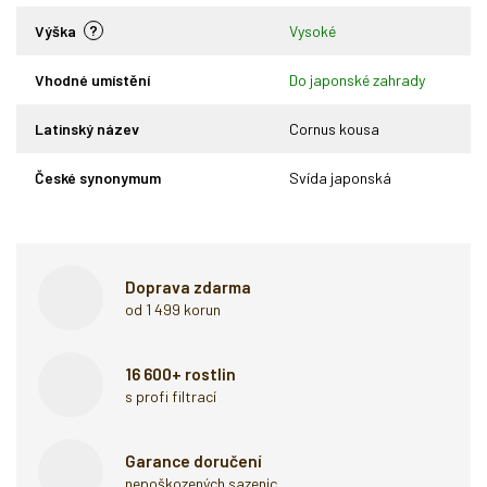
?
Výška
Vysoké
Vhodné umístění
Do japonské zahrady
Latinský název
Cornus kousa
České synonymum
Svída japonská
Doprava zdarma
od 1 499 korun
16 600+ rostlin
s profi filtrací
Garance doručení
nepoškozených sazenic