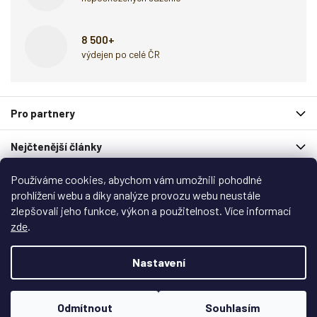
8 500+
výdejen po celé ČR
Z
Pro partnery
á
p
Nejčtenější články
a
t
í
Používáme cookies, abychom vám umožnili pohodlné
Spolupracují s námi
prohlížení webu a díky analýze provozu webu neustále
zlepšovali jeho funkce, výkon a použitelnost. Více informací
Zákaznický servis
zde
.
Copyright 2026
Garlo.cz
. Všechna práva vyhrazena.
Nastavení
Upravit nastavení cookies
Vytvořil
Shoptet
&
Shoptak.cz
Odmítnout
Souhlasím
Vytvořil Shoptet