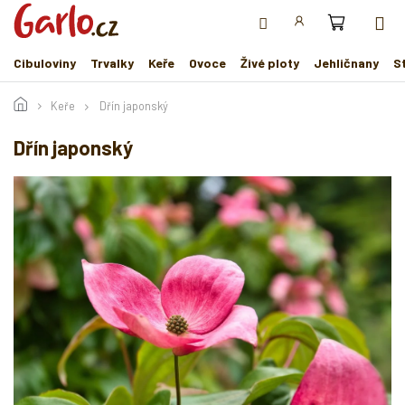
Přejít
na
obsah
Cibuloviny
Trvalky
Keře
Ovoce
Živé ploty
Jehličnany
S
Keře
Dřín japonský
Dřín japonský