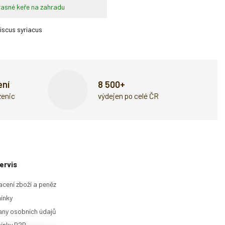
asné keře na zahradu
iscus syriacus
ení
8 500+
zenic
výdejen po celé ČR
ervis
acení zboží a peněz
ínky
ny osobních údajů
ínky B2B