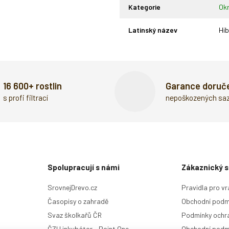
Kategorie
Okr
Latinský název
Hib
16 600+ rostlin
Garance doruč
s profi filtrací
nepoškozených sa
Spolupracují s námi
Zákaznický s
SrovnejDrevo.cz
Pravidla pro vr
Časopisy o zahradě
Obchodní podm
Svaz školkařů ČR
Podmínky ochra
ČZU inkubátor - Point One
Obchodní podm