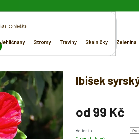
Jehličnany
Stromy
Traviny
Skalničky
Zelenina
EDAT
Ibišek syrsk
od
99 Kč
Měrná
cena:
Varianta
Možnosti doručení