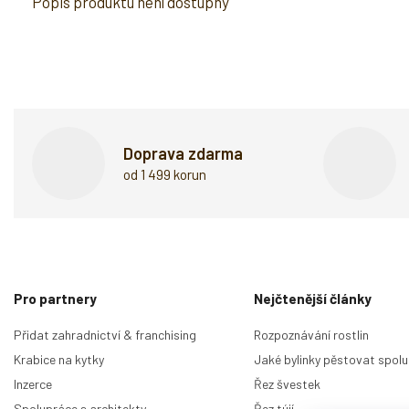
Popis produktu není dostupný
Doprava zdarma
od 1 499 korun
Z
á
p
Pro partnery
Nejčtenější články
a
t
Přidat zahradnictví & franchising
Rozpoznávání rostlin
í
Krabice na kytky
Jaké bylinky pěstovat spolu
Inzerce
Řez švestek
Spolupráce s architekty
Řez tújí