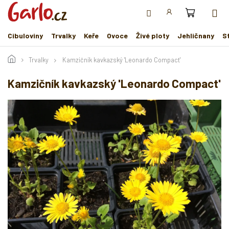
Přejít
na
obsah
Cibuloviny
Trvalky
Keře
Ovoce
Živé ploty
Jehličnany
S
Trvalky
Kamzičník kavkazský 'Leonardo Compact'
Kamzičník kavkazský 'Leonardo Compact'