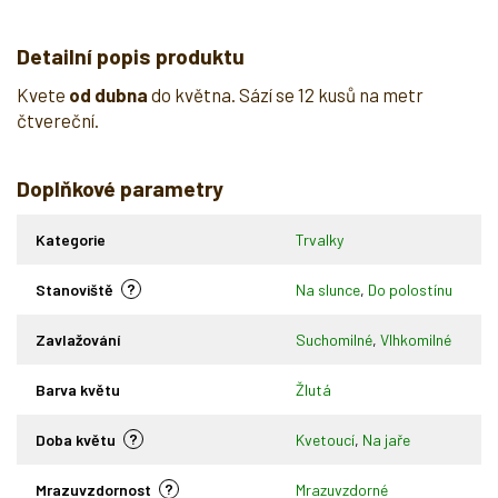
Detailní popis produktu
Kvete
od dubna
do května. Sází se 12 kusů na metr
čtvereční.
Doplňkové parametry
Kategorie
Trvalky
?
Stanoviště
Na slunce
,
Do polostínu
Zavlažování
Suchomilné
,
Vlhkomilné
Barva květu
Žlutá
?
Doba květu
Kvetoucí
,
Na jaře
?
Mrazuvzdornost
Mrazuvzdorné