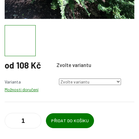
od
108 Kč
Zvolte variantu
Měrná
cena:
Varianta
Možnosti doručení
PŘIDAT DO KOŠÍKU