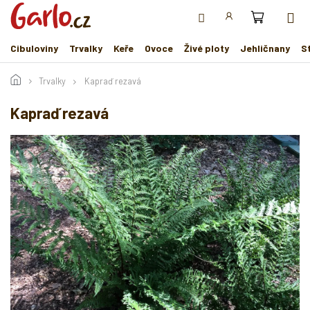
Přejít
na
obsah
Cibuloviny
Trvalky
Keře
Ovoce
Živé ploty
Jehličnany
S
Trvalky
Kapraď rezavá
Kapraď rezavá