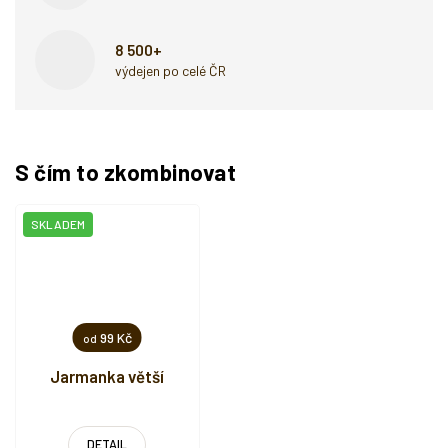
8 500+
výdejen po celé ČR
S čím to zkombinovat
SKLADEM
99 Kč
od
Jarmanka větší
DETAIL