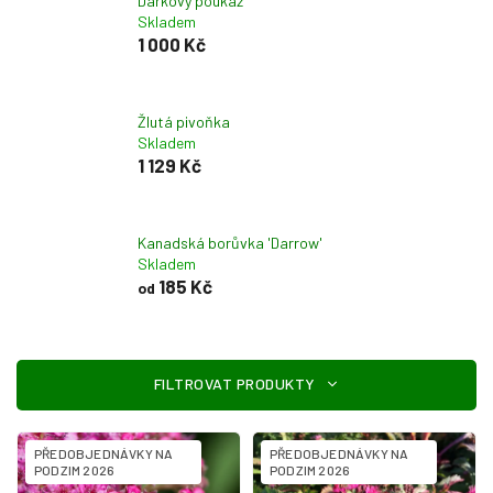
Dárkový poukaz
Skladem
1 000 Kč
Žlutá pivoňka
Skladem
1 129 Kč
Kanadská borůvka 'Darrow'
Skladem
185 Kč
od
V
ý
p
i
PŘEDOBJEDNÁVKY NA
PŘEDOBJEDNÁVKY NA
s
PODZIM 2026
PODZIM 2026
p