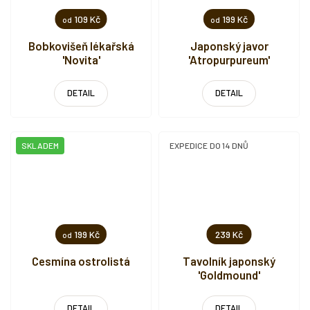
109 Kč
199 Kč
od
od
Bobkovišeň lékařská
Japonský javor
'Novita'
'Atropurpureum'
DETAIL
DETAIL
SKLADEM
EXPEDICE DO 14 DNŮ
199 Kč
239 Kč
od
Cesmína ostrolistá
Tavolník japonský
'Goldmound'
DETAIL
DETAIL