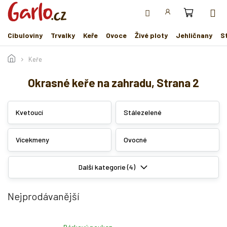
Přejít
na
obsah
Cibuloviny
Trvalky
Keře
Ovoce
Živé ploty
Jehličnany
S
Keře
Okrasné keře na zahradu
, Strana 2
Kvetoucí
Stálezelené
Vícekmeny
Ovocné
Další kategorie (4)
Nejprodávanější