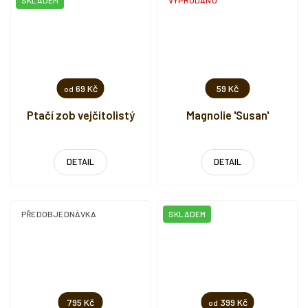
SKLADEM
VYPRODÁNO
69 Kč
59 Kč
od
Ptačí zob vejčitolistý
Magnolie 'Susan'
DETAIL
DETAIL
PŘEDOBJEDNÁVKA
SKLADEM
795 Kč
399 Kč
od