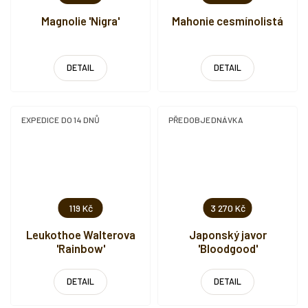
Magnolie 'Nigra'
Mahonie cesmínolistá
DETAIL
DETAIL
EXPEDICE DO 14 DNŮ
PŘEDOBJEDNÁVKA
119 Kč
3 270 Kč
Leukothoe Walterova
Japonský javor
'Rainbow'
'Bloodgood'
DETAIL
DETAIL