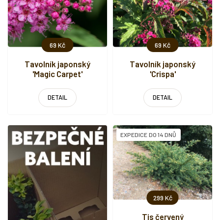
r
o
d
u
69 Kč
69 Kč
k
t
Tavolník japonský
Tavolník japonský
'Magic Carpet'
'Crispa'
ů
DETAIL
DETAIL
EXPEDICE DO 14 DNŮ
299 Kč
Tis červený