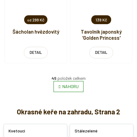
299 Kč
139 Kč
od
Šácholan hvězdovitý
Tavolník japonský
'Golden Princess'
DETAIL
DETAIL
45
položek celkem
O
NAHORU
v
l
á
d
Okrasné keře na zahradu, Strana 2
a
c
í
Kvetoucí
Stálezelené
p