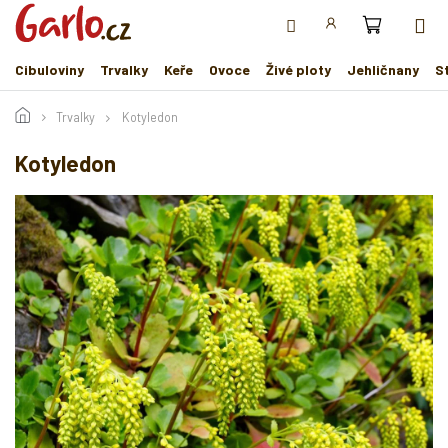
Přejít
na
obsah
Cibuloviny
Trvalky
Keře
Ovoce
Živé ploty
Jehličnany
S
Trvalky
Kotyledon
Kotyledon