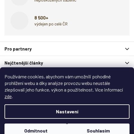
8 500+
výdejen po celé ČR
Z
Pro partnery
á
p
Nejčtenější články
a
t
Používáme cookies, abychom vám umožnili pohodlné
í
Spolupracují s námi
prohlížení webu a díky analýze provozu webu neustále
zlepšovali jeho funkce, výkon a použitelnost. Více informací
Zákaznický servis
zde
.
Copyright 2026
Garlo.cz
. Všechna práva vyhrazena.
Nastavení
Upravit nastavení cookies
Vytvořil
Shoptet
&
Shoptak.cz
Odmítnout
Souhlasím
Vytvořil Shoptet