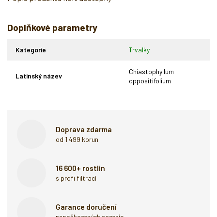
Doplňkové parametry
Kategorie
Trvalky
Chiastophyllum
Latinský název
oppositifolium
Doprava zdarma
od 1 499 korun
16 600+ rostlin
s profi filtrací
Garance doručení
nepoškozených sazenic