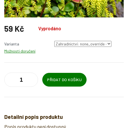
59 Kč
Vyprodáno
Měrná
cena:
Varianta
Možnosti doručení
PŘIDAT DO KOŠÍKU
Detailní popis produktu
Popis produktu není dostupný