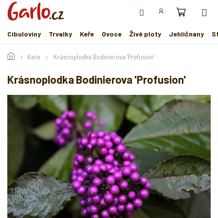
Přejít
na
obsah
Cibuloviny
Trvalky
Keře
Ovoce
Živé ploty
Jehličnany
S
Keře
Krásnoplodka Bodinierova 'Profusion'
Krásnoplodka Bodinierova 'Profusion'