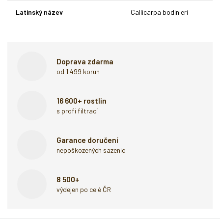
Latinský název
Callicarpa bodinieri
Doprava zdarma
od 1 499 korun
16 600+ rostlin
s profi filtrací
Garance doručení
nepoškozených sazenic
8 500+
výdejen po celé ČR