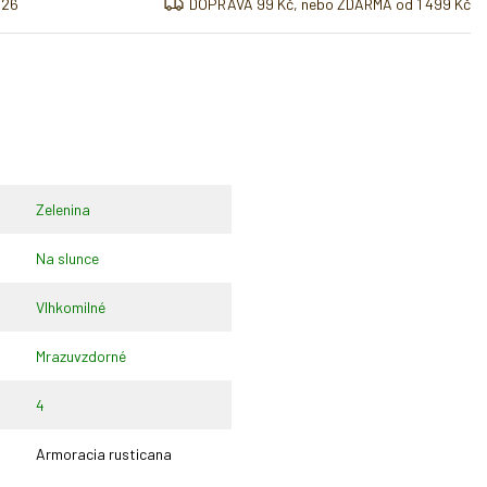
026
DOPRAVA 99 Kč, nebo ZDARMA od 1 499 Kč
Zelenina
Na slunce
Vlhkomilné
Mrazuvzdorné
4
Armoracia rusticana