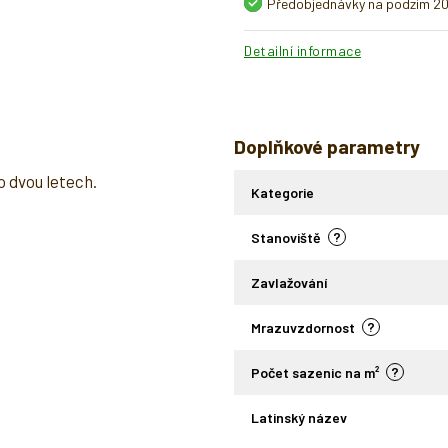
Předobjednávky na podzim 2
Detailní informace
Doplňkové parametry
po dvou letech.
Kategorie
?
Stanoviště
Zavlažování
?
Mrazuvzdornost
?
Počet sazenic na m²
Latinský název