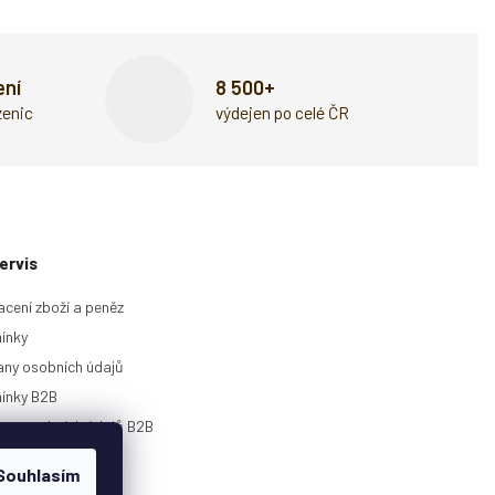
ení
8 500+
zenic
výdejen po celé ČR
ervis
acení zboží a peněz
ínky
ny osobních údajů
ínky B2B
any osobních údajů B2B
rie
Souhlasím