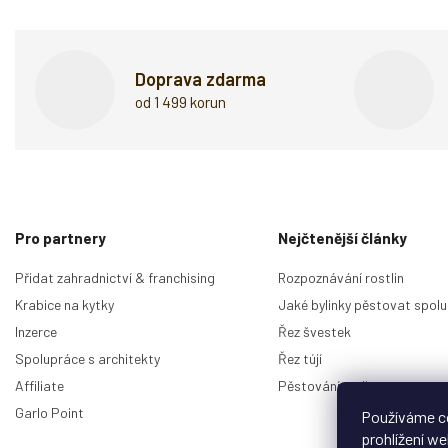
Doprava zdarma
od 1 499 korun
Z
á
p
Pro partnery
Nejčtenější články
a
t
Přidat zahradnictví & franchising
Rozpoznávání rostlin
í
Krabice na kytky
Jaké bylinky pěstovat spolu
Inzerce
Řez švestek
Spolupráce s architekty
Řez tújí
Affiliate
Pěstování malin
Garlo Point
Používáme c
prohlížení w