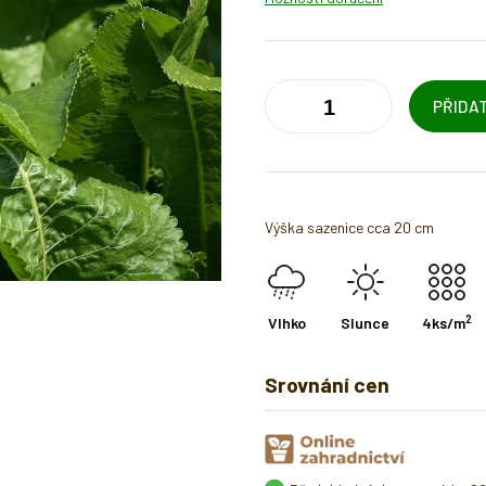
PŘIDAT
Výška sazenice cca 20 cm
2
Vlhko
Slunce
4ks/m
Srovnání cen