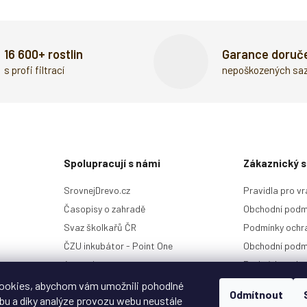
16 600+ rostlin
Garance doruč
s profi filtrací
nepoškozených sa
Spolupracují s námi
Zákaznický s
SrovnejDrevo.cz
Pravidla pro vr
Časopisy o zahradě
Obchodní podm
Svaz školkařů ČR
Podmínky ochra
ČZU inkubátor - Point One
Obchodní podm
4camping.cz
Podmínky ochr
Kontakt a histo
ookies, abychom vám umožnili pohodlné
Odmítnout
ebu a díky analýze provozu webu neustále