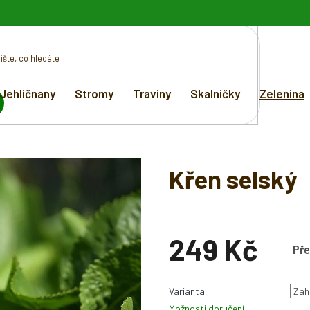
Jehličnany
Stromy
Traviny
Skalničky
Zelenina
EDAT
Křen selský
249 Kč
Pře
Měrná
cena:
Varianta
Možnosti doručení