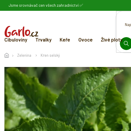
Přejít
Jsme srovnávač cen všech zahradnictví ✅
na
obsah
Cibuloviny
Trvalky
Keře
Ovoce
Živé ploty
HL
Zelenina
Křen selský