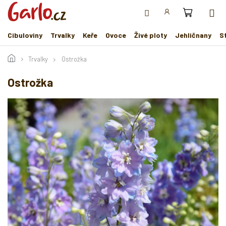
Přejít
na
obsah
Cibuloviny
Trvalky
Keře
Ovoce
Živé ploty
Jehličnany
S
Trvalky
Ostrožka
Ostrožka