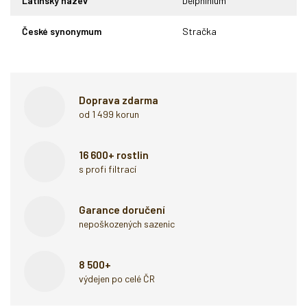
Latinský název
Delphinium
České synonymum
Stračka
Doprava zdarma
od 1 499 korun
16 600+ rostlin
s profi filtrací
Garance doručení
nepoškozených sazenic
8 500+
výdejen po celé ČR