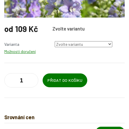
od
109 Kč
Zvolte variantu
Měrná
cena:
Varianta
Možnosti doručení
PŘIDAT DO KOŠÍKU
Srovnání cen