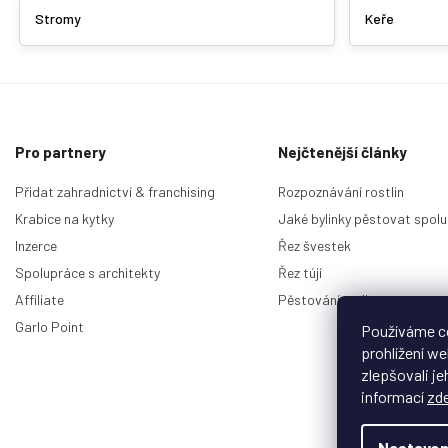
Stromy
Keře
Z
á
p
Pro partnery
Nejčtenější články
a
t
Přidat zahradnictví & franchising
Rozpoznávání rostlin
í
Krabice na kytky
Jaké bylinky pěstovat spolu
Inzerce
Řez švestek
Spolupráce s architekty
Řez tújí
Affiliate
Pěstování malin
Garlo Point
Používáme c
prohlížení w
zlepšovali je
informací
zd
Nastaven