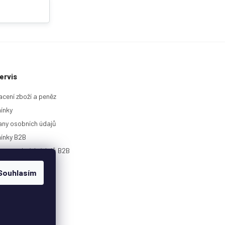
ervis
acení zboží a peněz
ínky
ny osobních údajů
ínky B2B
any osobních údajů B2B
rie
Souhlasím