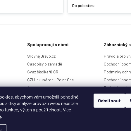
p
Do polostínu
r
v
k
y
v
ý
p
Spolupracují s námi
Zákaznický s
i
s
SrovnejDrevo.cz
Pravidla pro vr
u
Časopisy o zahradě
Obchodní podm
Svaz školkařů ČR
Podmínky ochra
ČZU inkubátor - Point One
Obchodní podm
4camping.cz
Podmínky ochr
Kontakt a histo
ookies, abychom vám umožnili pohodlné
Odmítnout
ebu a díky analýze provozu webu neustále
ho funkce, výkon a použitelnost. Více
e
.
Copyright 2026
Garlo.cz
. Všechna práva vyhrazena.
Upravit nastavení cookies
í