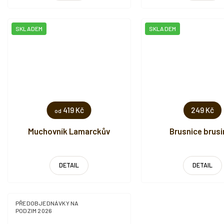
SKLADEM
SKLADEM
419 Kč
249 Kč
od
Muchovník Lamarckův
Brusnice brus
DETAIL
DETAIL
PŘEDOBJEDNÁVKY NA
PODZIM 2026