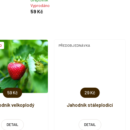
Vyprodáno
59 Kč
O
PŘEDOBJEDNÁVKA
59 Kč
29 Kč
dník velkoplodý
Jahodník stáleplodící
DETAIL
DETAIL