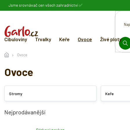
Přejít
Jsme srovnávač cen všech zahradnictví ✅
na
obsah
Cibuloviny
Trvalky
Keře
Ovoce
Živé ploty
HL
Ovoce
Ovoce
Stromy
Keře
Nejprodávanější
Dárkový poukaz