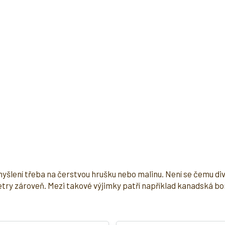
O
v
myšlení třeba na čerstvou hrušku nebo malinu. Není se čemu div
l
ry zároveň. Mezi takové výjimky patří například kanadská borův
á
d
a
c
í