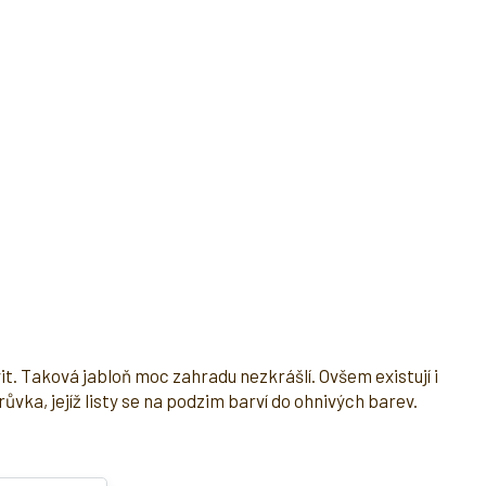
it. Taková jabloň moc zahradu nezkrášlí. Ovšem existují i
ka, jejíž listy se na podzim barví do ohnivých barev.