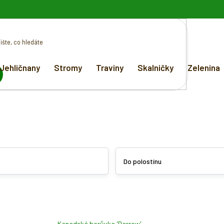
Jehličnany
Stromy
Traviny
Skalničky
Zelenina
EDAT
Do polostínu
Kanadská borůvka 'Darrow'