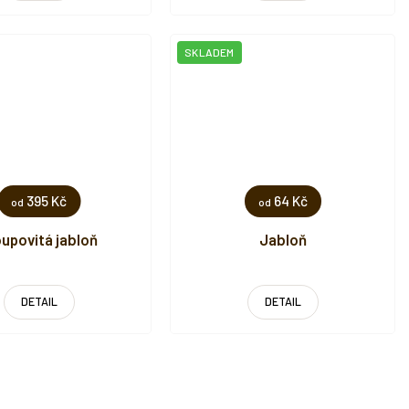
SKLADEM
395 Kč
64 Kč
od
od
oupovitá jabloň
Jabloň
DETAIL
DETAIL