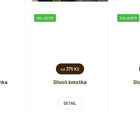
SKLADEM
SKLADEM
375 Kč
od
inka
Slivoň švestka
Sl
DETAIL