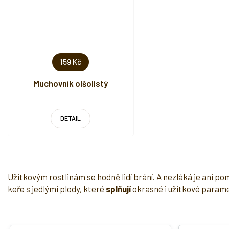
159 Kč
Muchovník olšolistý
DETAIL
Užitkovým rostlinám se hodně lidí brání. A nezláká je ani po
keře s jedlými plody, které
splňují
okrasné i užitkové paramet