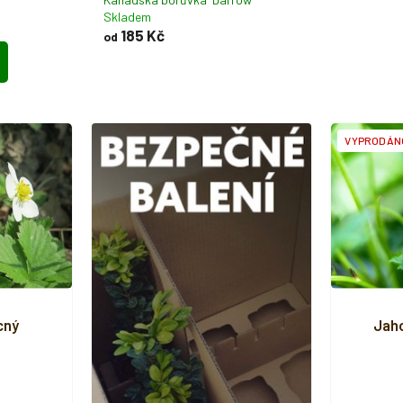
Skladem
185 Kč
od
VYPRODÁN
cný
Jaho