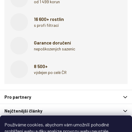
od 1 499 korun
16 600+ rostlin
s profi filtrací
Garance doručení
nepoškozených sazenic
8 500+
výdejen po celé ČR
Z
Pro partnery
á
p
Nejčtenější články
a
t
í
Používáme cookies, abychom vám umožnili pohodlné
Spolupracují s námi
prohlížení webu a díky analýze provozu webu neustále