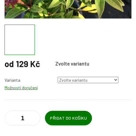
od
129 Kč
Zvolte variantu
Měrná
cena:
Varianta
Možnosti doručení
PŘIDAT DO KOŠÍKU