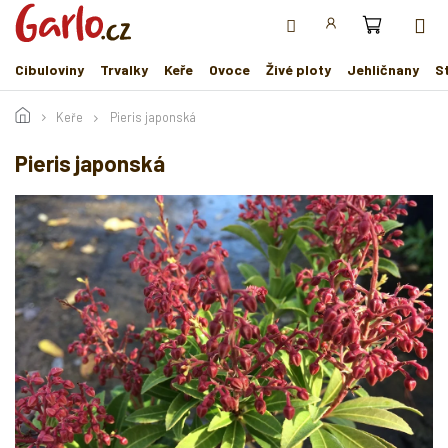
Přejít
na
obsah
Cibuloviny
Trvalky
Keře
Ovoce
Živé ploty
Jehličnany
S
Keře
Pieris japonská
Pieris japonská