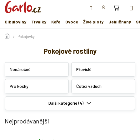
Přejít
na
obsah
Cibuloviny
Trvalky
Keře
Ovoce
Živé ploty
Jehličnany
S
Pokojovky
Pokojové rostliny
Nenáročné
Převislé
Pro kočky
Čstící vzduch
Další kategorie (4)
Nejprodávanější