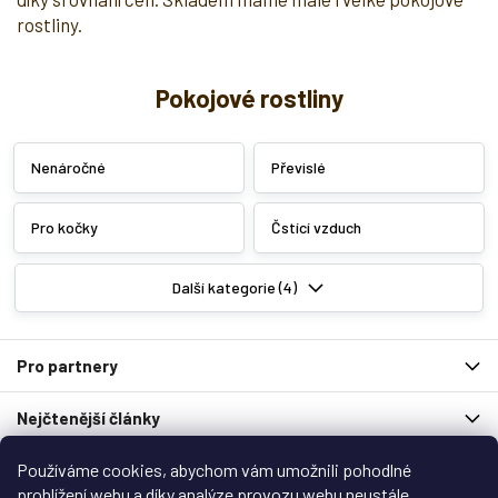
r
rostliny.
v
k
y
Pokojové rostliny
v
ý
p
i
Nenáročné
Převislé
s
u
Pro kočky
Čstící vzduch
Další kategorie (4)
Z
Pro partnery
á
p
Nejčtenější články
a
t
Používáme cookies, abychom vám umožnili pohodlné
í
Spolupracují s námi
prohlížení webu a díky analýze provozu webu neustále