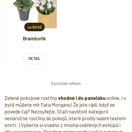
r
o
d
u
59 Kč
od
k
t
Brambořík
ů
DETAIL
1
položek celkem
O
v
l
Zelené pokojové rostliny
vhodné i do paneláku
online. I v
á
bytě můžete mít Fata Morganu! Že jste rádi, když se
d
povede čaj? Nezoufejte. Stačí navštívit kategorii
a
nenáročné rostliny do pokojů, které prošly naším testem
c
í
smrti :) Vyberte si snadno z mnoha ověřených eshopů i
p
díky srovnání cen. Skladem máme malé i velké pokojové