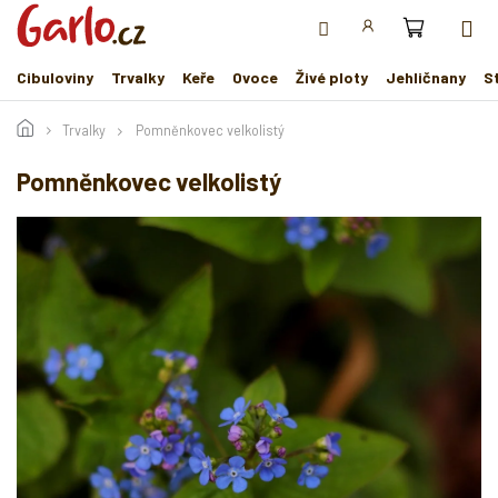
Přejít
na
obsah
Cibuloviny
Trvalky
Keře
Ovoce
Živé ploty
Jehličnany
S
Trvalky
Pomněnkovec velkolistý
Pomněnkovec velkolistý