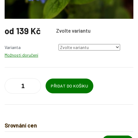
od
139 Kč
Zvolte variantu
Měrná
cena:
Varianta
Možnosti doručení
PŘIDAT DO KOŠÍKU
Srovnání cen