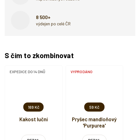
8 500+
výdejen po celé ČR
S čím to zkombinovat
EXPEDICE DO 14 DNŮ
VYPRODÁNO
169 Kč
59 Kč
Kakost luční
Pryšec mandloňový
'Purpurea'