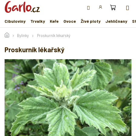
Přejít
na
obsah
Cibuloviny
Trvalky
Keře
Ovoce
Živé ploty
Jehličnany
S
Bylinky
Proskurník lékařský
Proskurník lékařský