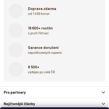
Doprava zdarma
od 1 499 korun
16 600+ rostlin
s profi filtrací
Garance doručení
nepoškozených sazenic
8 500+
výdejen po celé ČR
Z
Pro partnery
á
p
Nejčtenější články
a