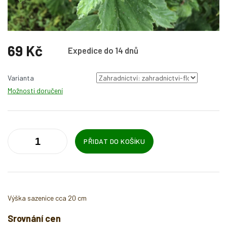
69 Kč
Expedice do 14 dnů
Měrná
cena:
Varianta
Možnosti doručení
PŘIDAT DO KOŠÍKU
Výška sazenice cca 20 cm
Srovnání cen