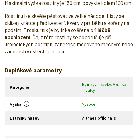
Maximální výška rostliny je 150 cm, obvykle kolem 100 cm.
Rostlinu lze skvěle pěstovat ve velké nádobě. Listy se
sklízejí krátce před kvetení, květy v průběhu a kořeny na
podzim. Proskurník je bylinka ověřená při
léčbě
nachlazení
. Čaj z této rostliny se doporučuje při
urologických potížích, zánětech močového měchýře nebo
zánětech v ústech či hltanu.
Doplňkové parametry
Bylinky a léčivky
,
Vysoké
Kategorie
trvalky
?
Výška
Vysoké
Latinský název
Althaea officinalis