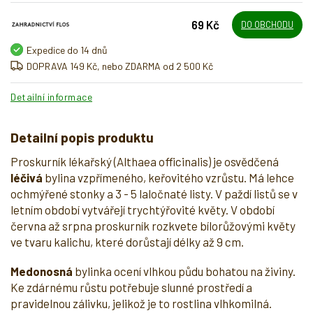
69 Kč
DO OBCHODU
Expedice do 14 dnů
DOPRAVA 149 Kč, nebo ZDARMA od 2 500 Kč
Detailní informace
Detailní popis produktu
Proskurník lékařský (Althaea officinalis) je osvědčená
léčivá
bylina vzpřímeného, keřovitého vzrůstu. Má lehce
ochmýřené stonky a 3 - 5 laločnaté listy. V paždí listů se v
letním období vytvářejí trychtýřovité květy. V období
června až srpna proskurník rozkvete bílorůžovými květy
ve tvaru kalichu, které dorůstají délky až 9 cm.
Medonosná
bylinka ocení vlhkou půdu bohatou na živiny.
Ke zdárnému růstu potřebuje slunné prostředí a
pravidelnou zálivku, jelikož je to rostlina vlhkomilná.