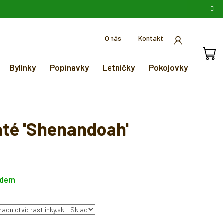
O nás
Kontakt
Bylinky
Popínavky
Letničky
Pokojovky
até 'Shenandoah'
adem