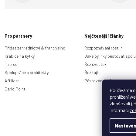
Z
á
p
Pro partnery
Nejčtenější články
a
t
Přidat zahradnictví & franchising
Rozpoznávání rostlin
í
Krabice na kytky
Jaké bylinky pěstovat spolu
Inzerce
Řez švestek
Spolupráce s architekty
Řez tújí
Affiliate
Pěstování malin
Garlo Point
Používáme c
prohlížení w
zlepšovali je
informací
zd
Nastaven