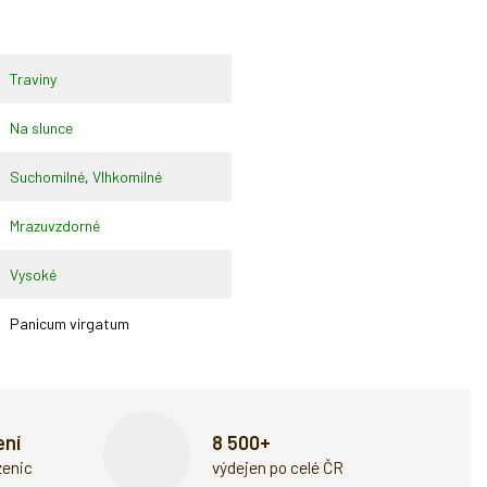
Traviny
Na slunce
Suchomilné
,
Vlhkomilné
Mrazuvzdorné
Vysoké
Panicum virgatum
ení
8 500+
zenic
výdejen po celé ČR