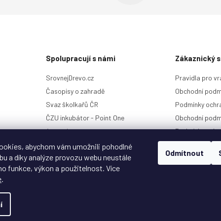
Spolupracují s námi
Zákaznický s
SrovnejDrevo.cz
Pravidla pro vr
Časopisy o zahradě
Obchodní podm
Svaz školkařů ČR
Podmínky ochra
ČZU inkubátor - Point One
Obchodní podm
4camping.cz
Podmínky ochr
Kontakt a histo
ookies, abychom vám umožnili pohodlné
Odmítnout
ebu a díky analýze provozu webu neustále
ho funkce, výkon a použitelnost. Více
e
.
Copyright 2026
Garlo.cz
. Všechna práva vyhrazena.
Upravit nastavení cookies
í
Vytvořil
Shoptet
&
Shoptak.cz
Vytvořil Shoptet