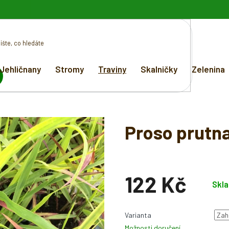
Jehličnany
Stromy
Traviny
Skalničky
Zelenina
EDAT
Proso prutn
122 Kč
Skl
Měrná
cena:
Varianta
Možnosti doručení