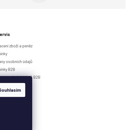
ervis
acení zboží a peněz
ínky
ny osobních údajů
ínky B2B
any osobních údajů B2B
rie
Souhlasím