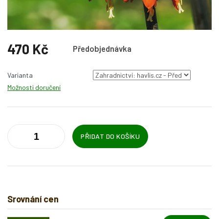
470 Kč
Předobjednávka
Měrná
cena:
Varianta
Možnosti doručení
PŘIDAT DO KOŠÍKU
Srovnání cen