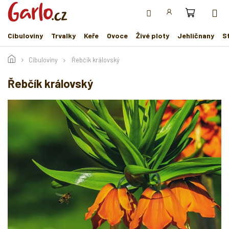
Přejít
na
obsah
Cibuloviny
Trvalky
Keře
Ovoce
Živé ploty
Jehličnany
S
Cibuloviny
Řebčík královský
Řebčík královský