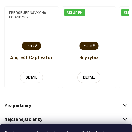
PŘEDOBJEDNÁVKY NA
SKLADEM
SKL
PODZIM 2026
139 Kč
395 Kč
Angrešt 'Captivator'
Bílý rybíz
DETAIL
DETAIL
Z
Pro partnery
á
p
Nejčtenější články
a
t