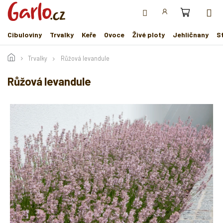
Přejít
na
obsah
Cibuloviny
Trvalky
Keře
Ovoce
Živé ploty
Jehličnany
S
Trvalky
Růžová levandule
Růžová levandule