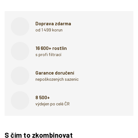
Doprava zdarma
od 1 499 korun
16 600+ rostlin
s profi filtrací
Garance doručení
nepoškozených sazenic
8 500+
výdejen po celé ČR
S čím to zkombinovat