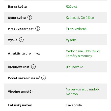
Barva květu
Růžová
?
Doba květu
Kvetoucí
,
Celé léto
?
Mrazuvzdornost
Mrazuvzdorné
?
Výška
Vysoké
Medonosné
,
Odpuzující
Atraktivita pro hmyz
komáry a mouchy
?
Dlouhověkost
Dlouhověké
?
Počet sazenic na m²
1
Na balkon a do nádob
,
Vhodné umístění
Na hrob
Latinský název
Lavandula