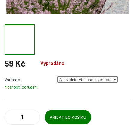
59 Kč
Vyprodáno
Měrná
cena:
Varianta
Možnosti doručení
PŘIDAT DO KOŠÍKU