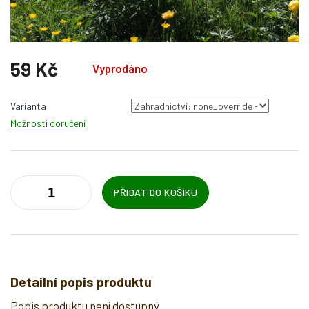
59 Kč
Vyprodáno
Měrná
cena:
Varianta
Možnosti doručení
PŘIDAT DO KOŠÍKU
Detailní popis produktu
Popis produktu není dostupný