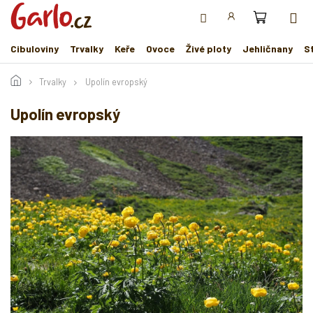
Přejít
na
obsah
Cibuloviny
Trvalky
Keře
Ovoce
Živé ploty
Jehličnany
S
Trvalky
Upolín evropský
Upolín evropský