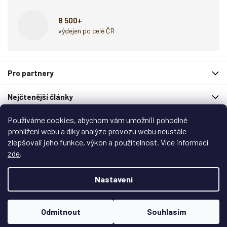
8 500+
výdejen po celé ČR
Z
Pro partnery
á
p
Nejčtenější články
a
t
Používáme cookies, abychom vám umožnili pohodlné
í
Spolupracují s námi
prohlížení webu a díky analýze provozu webu neustále
zlepšovali jeho funkce, výkon a použitelnost. Více informací
Zákaznický servis
zde
.
Copyright 2026
Garlo.cz
. Všechna práva vyhrazena.
Nastavení
Upravit nastavení cookies
Vytvořil
Shoptet
&
Shoptak.cz
Odmítnout
Souhlasím
Vytvořil Shoptet
Jsme srovnávač cen všech zahradnictví ✅