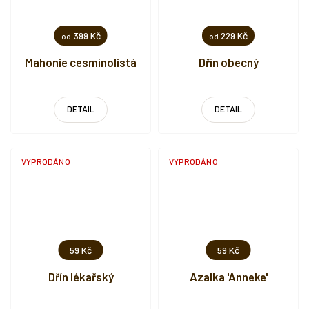
399 Kč
229 Kč
od
od
Mahonie cesmínolistá
Dřín obecný
DETAIL
DETAIL
VYPRODÁNO
VYPRODÁNO
59 Kč
59 Kč
Dřín lékařský
Azalka 'Anneke'