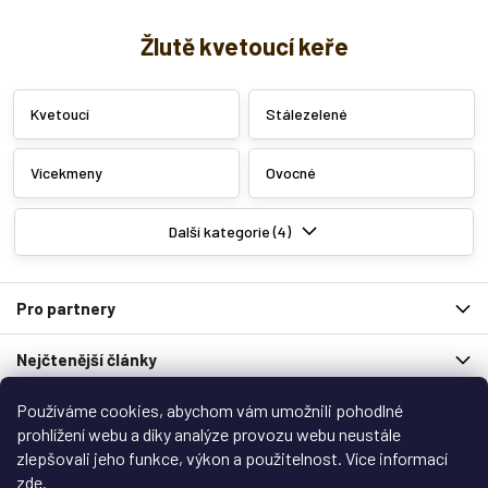
l
á
Žlutě kvetoucí keře
d
a
c
Kvetoucí
Stálezelené
í
p
r
Vícekmeny
Ovocné
v
k
y
Další kategorie (4)
v
ý
p
Z
i
Pro partnery
á
s
p
u
Nejčtenější články
a
t
í
Používáme cookies, abychom vám umožnili pohodlné
Spolupracují s námi
prohlížení webu a díky analýze provozu webu neustále
zlepšovali jeho funkce, výkon a použitelnost. Více informací
Zákaznický servis
zde
.