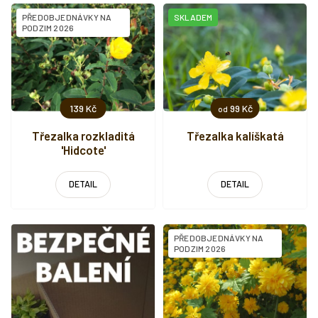
i
PŘEDOBJEDNÁVKY NA
SKLADEM
s
PODZIM 2026
p
r
o
d
u
139 Kč
99 Kč
od
k
t
Třezalka rozkladitá
Třezalka kalíškatá
'Hidcote'
ů
DETAIL
DETAIL
PŘEDOBJEDNÁVKY NA
PODZIM 2026