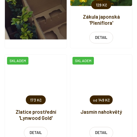
129 Kč
Zákula japonská
'Pleniflora'
DETAIL
SKLADEM
SKLADEM
173 Kč
149 Kč
od
Zlatice prostřední
Jasmín nahokvětý
'Lynwood Gold'
DETAIL
DETAIL