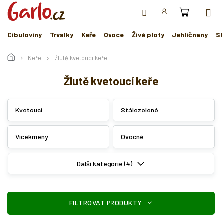
Přejít
na
obsah
Cibuloviny
Trvalky
Keře
Ovoce
Živé ploty
Jehličnany
S
Keře
Žlutě kvetoucí keře
Žlutě kvetoucí keře
Kvetoucí
Stálezelené
Vícekmeny
Ovocné
Další kategorie (4)
V
ý
p