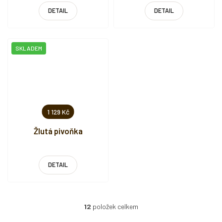
DETAIL
DETAIL
SKLADEM
1 129 Kč
Žlutá pivoňka
DETAIL
12
položek celkem
O
v