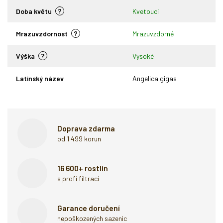
?
Doba květu
Kvetoucí
?
Mrazuvzdornost
Mrazuvzdorné
?
Výška
Vysoké
Latinský název
Angelica gigas
Doprava zdarma
od 1 499 korun
16 600+ rostlin
s profi filtrací
Garance doručení
nepoškozených sazenic