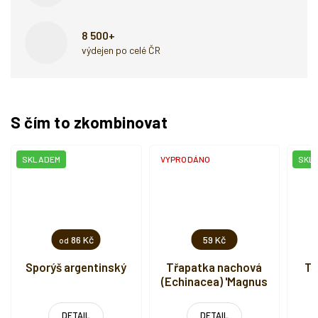
8 500+
výdejen po celé ČR
S čím to zkombinovat
SKLADEM
VYPRODÁNO
SKL
86 Kč
59 Kč
od
Sporýš argentinský
Třapatka nachová
Tř
(Echinacea) 'Magnus
Superior'
DETAIL
DETAIL