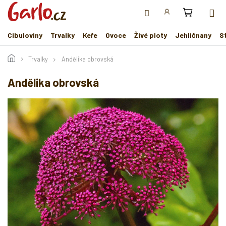
Přejít
na
obsah
Cibuloviny
Trvalky
Keře
Ovoce
Živé ploty
Jehličnany
S
Trvalky
Andělika obrovská
Andělika obrovská