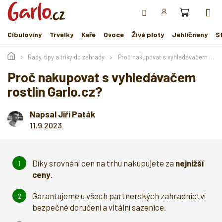
Přejít
na
obsah
Cibuloviny
Trvalky
Keře
Ovoce
Živé ploty
Jehličnany
S
Rady, tipy a triky do zahrady
Proč nakupovat s vyhledávačem rostlin Garlo.cz?
Proč nakupovat s vyhledávačem
rostlin Garlo.cz?
Napsal Jiří Paták
11.9.2023
Díky srovnání cen na trhu nakupujete za
nejnižší
ceny
.
Garantujeme u všech partnerských zahradnictví
bezpečné doručení a vitální sazenice.