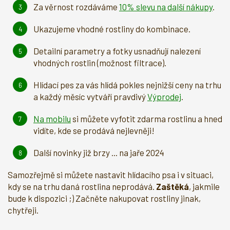
Za věrnost rozdáváme
10% slevu na další nákupy
.
Ukazujeme vhodné rostliny do kombinace.
Detailní parametry a fotky usnadňují nalezení
vhodných rostlin (možnost filtrace).
Hlídací pes za vás hlídá pokles nejnižší ceny na trhu
a každý měsíc vytváří pravdivý
Výprodej
.
Na mobilu
si můžete vyfotit zdarma rostlinu a hned
vidíte, kde se prodává nejlevněji!
Další novinky již brzy ... na jaře 2024
Samozřejmě si můžete nastavit hlídacího psa i v situaci,
kdy se na trhu daná rostlina neprodává.
Zaštěká
, jakmile
bude k dispozici ;) Začněte nakupovat rostliny jinak,
chytřeji.