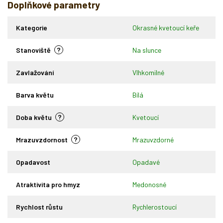
Doplňkové parametry
Kategorie
Okrasné kvetoucí keře
?
Stanoviště
Na slunce
Zavlažování
Vlhkomilné
Barva květu
Bílá
?
Doba květu
Kvetoucí
?
Mrazuvzdornost
Mrazuvzdorné
Opadavost
Opadavé
Atraktivita pro hmyz
Medonosné
Rychlost růstu
Rychlerostoucí