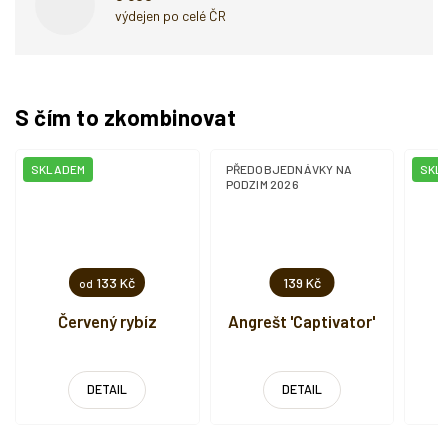
výdejen po celé ČR
S čím to zkombinovat
SKLADEM
PŘEDOBJEDNÁVKY NA
SKL
PODZIM 2026
133 Kč
139 Kč
od
Červený rybíz
Angrešt 'Captivator'
DETAIL
DETAIL