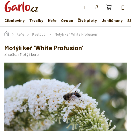
Přejít
na
obsah
Cibuloviny
Trvalky
Keře
Ovoce
Živé ploty
Jehličnany
S
Keře
Kvetoucí
Motýlí keř 'White Profusion'
Motýlí keř 'White Profusion'
Značka:
Motýlí keře