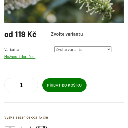
od
119 Kč
Zvolte variantu
Měrná
cena:
Varianta
Možnosti doručení
PŘIDAT DO KOŠÍKU
Výška sazenice cca 15 cm