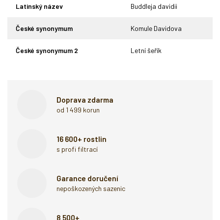
Latinský název
Buddleja davidii
České synonymum
Komule Davidova
České synonymum 2
Letní šeřík
Doprava zdarma
od 1 499 korun
16 600+ rostlin
s profi filtrací
Garance doručení
nepoškozených sazenic
8 500+