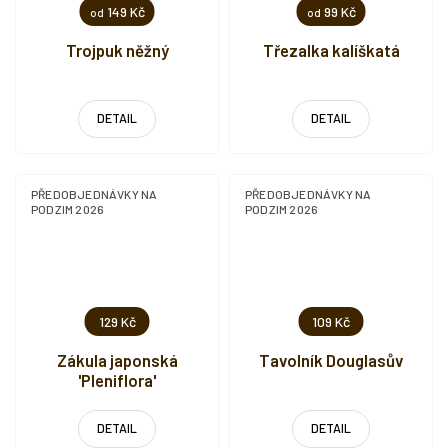
149 Kč
99 Kč
od
od
Trojpuk něžný
Třezalka kalíškatá
DETAIL
DETAIL
PŘEDOBJEDNÁVKY NA
PŘEDOBJEDNÁVKY NA
PODZIM 2026
PODZIM 2026
129 Kč
109 Kč
Zákula japonská
Tavolník Douglasův
'Pleniflora'
DETAIL
DETAIL