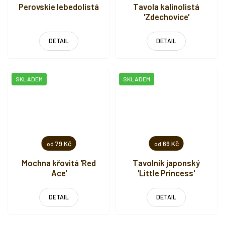
Perovskie lebedolistá
Tavola kalinolistá
'Zdechovice'
DETAIL
DETAIL
SKLADEM
SKLADEM
79 Kč
69 Kč
od
od
Mochna křovitá 'Red
Tavolník japonský
Ace'
'Little Princess'
DETAIL
DETAIL