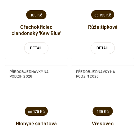
109 Kč
199 Kč
od
Ořechokřídlec
Růže šípková
clandonský 'Kew Blue'
DETAIL
DETAIL
PŘEDOBJEDNÁVKY NA
PŘEDOBJEDNÁVKY NA
PODZIM 2026
PODZIM 2026
179 Kč
139 Kč
od
Hlohyně šarlatová
Vřesovec