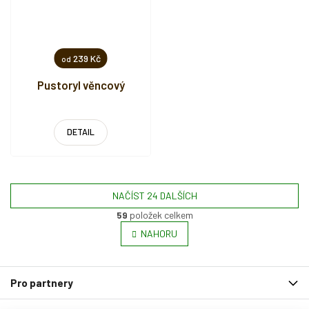
239 Kč
od
Pustoryl věncový
DETAIL
NAČÍST 24 DALŠÍCH
59
položek celkem
O
v
NAHORU
l
á
Z
d
Pro partnery
a
á
c
p