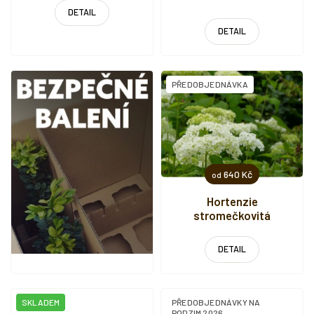
DETAIL
DETAIL
PŘEDOBJEDNÁVKA
640 Kč
od
Hortenzie
stromečkovitá
'Annabelle'
DETAIL
SKLADEM
PŘEDOBJEDNÁVKY NA
PODZIM 2026