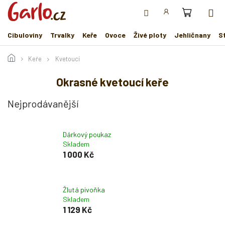
Přejít
na
obsah
Cibuloviny
Trvalky
Keře
Ovoce
Živé ploty
Jehličnany
S
Keře
Kvetoucí
Okrasné kvetoucí keře
Nejprodávanější
Dárkový poukaz
Skladem
1 000 Kč
Žlutá pivoňka
Skladem
1 129 Kč