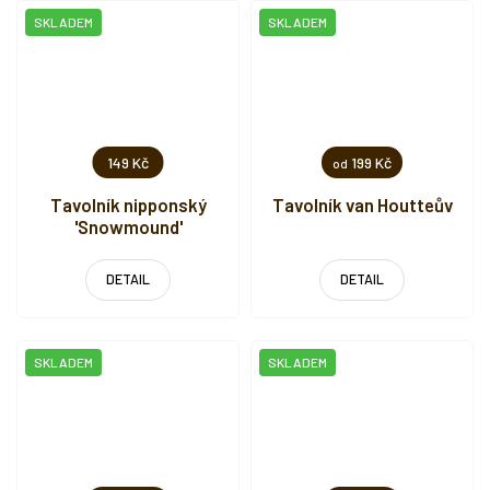
SKLADEM
SKLADEM
149 Kč
199 Kč
od
Tavolník nipponský
Tavolník van Houtteův
'Snowmound'
DETAIL
DETAIL
SKLADEM
SKLADEM