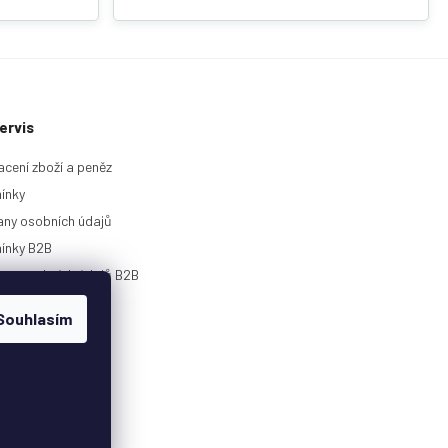
ervis
acení zboží a peněz
ínky
ny osobních údajů
ínky B2B
any osobních údajů B2B
rie
Souhlasím