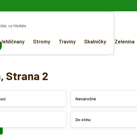
Jehličnany
Stromy
Traviny
Skalničky
Zelenina
EDAT
m
, Strana 2
ucí
Nenáročné
Do stínu