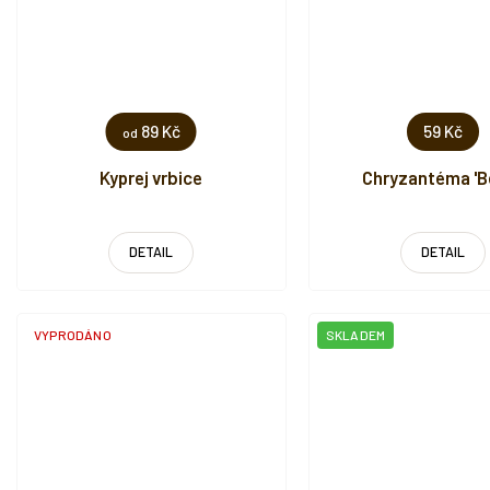
89 Kč
59 Kč
od
Kyprej vrbice
Chryzantéma 'B
DETAIL
DETAIL
VYPRODÁNO
SKLADEM