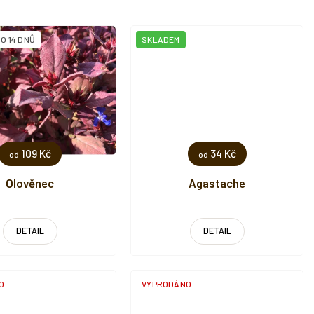
O 14 DNŮ
SKLADEM
109 Kč
34 Kč
od
od
Olověnec
Agastache
DETAIL
DETAIL
O
VYPRODÁNO