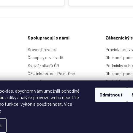
k
y
v
ý
p
i
s
Spolupracují s námi
Zákaznický s
u
SrovnejDrevo.cz
Pravidla pro vr
Časopisy o zahradě
Obchodní podm
Svaz školkařů ČR
Podmínky ochra
ČZU inkubátor - Point One
Obchodní podm
4camping.cz
Podmínky ochr
Kontakt a histo
ookies, abychom vám umožnili pohodlné
Odmítnout
ebu a díky analýze provozu webu neustále
ho funkce, výkon a použitelnost. Více
e
.
Copyright 2026
Garlo.cz
. Všechna práva vyhrazena.
Upravit nastavení cookies
í
Vytvořil
Shoptet
&
Shoptak.cz