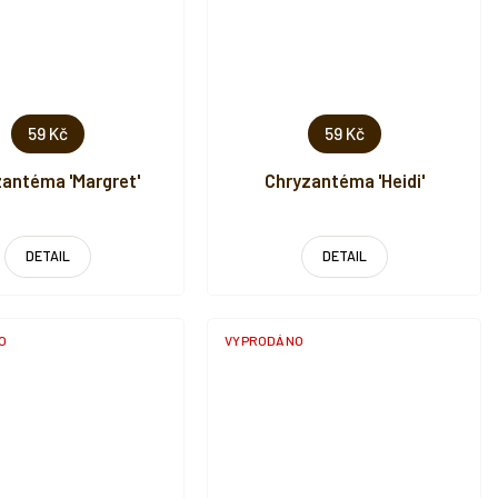
59 Kč
59 Kč
antéma 'Margret'
Chryzantéma 'Heidi'
DETAIL
DETAIL
O
VYPRODÁNO