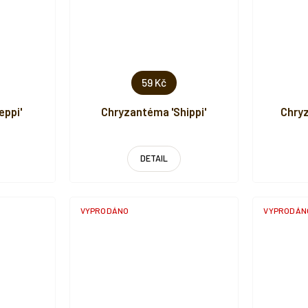
59 Kč
eppi'
Chryzantéma 'Shippi'
Chryz
DETAIL
VYPRODÁNO
VYPRODÁN