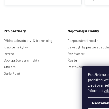
Z
á
p
Pro partnery
Nejčtenější články
a
t
Přidat zahradnictví & franchising
Rozpoznávání rostlin
í
Krabice na kytky
Jaké bylinky pěstovat spolu
Inzerce
Řez švestek
Spolupráce s architekty
Řez tújí
Affiliate
Pěstování malin
Garlo Point
Používáme c
prohlížení w
zlepšovali je
informací
zd
Nastaven