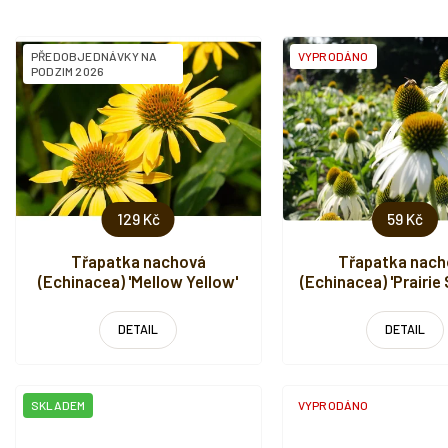
V
PŘEDOBJEDNÁVKY NA
VYPRODÁNO
ý
PODZIM 2026
p
i
s
p
r
o
d
129 Kč
59 Kč
u
Třapatka nachová
Třapatka nach
k
(Echinacea) 'Mellow Yellow'
(Echinacea) 'Prairie
t
Compact Whit
ů
DETAIL
DETAIL
SKLADEM
VYPRODÁNO