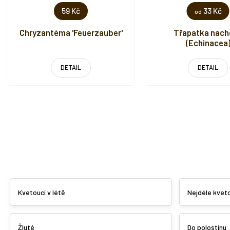
59 Kč
33 Kč
od
Chryzantéma 'Feuerzauber'
Třapatka nach
(Echinacea
DETAIL
DETAIL
Kvetoucí v létě
Nejdéle kvet
Žluté
Do polostínu