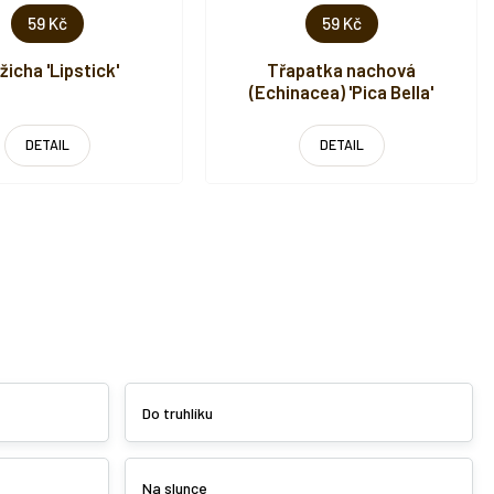
59 Kč
59 Kč
žicha 'Lipstick'
Třapatka nachová
(Echinacea) 'Pica Bella'
DETAIL
DETAIL
Do truhlíku
Na slunce