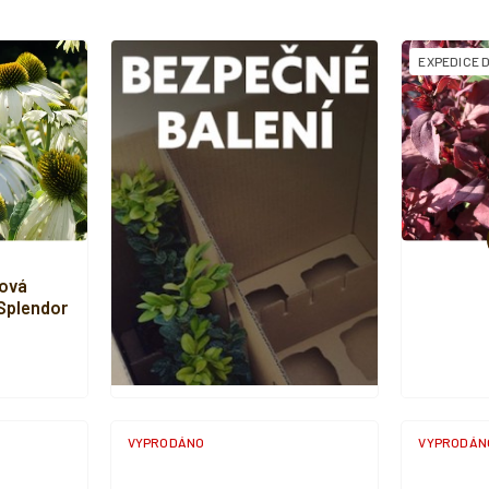
EXPEDICE D
ová
 Splendor
e'
VYPRODÁNO
VYPRODÁN