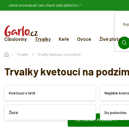
Přejít
Jsme srovnávač cen všech zahradnictví ✅
na
obsah
Cibuloviny
Trvalky
Keře
Ovoce
Živé ploty
HL
Trvalky
Trvalky kvetoucí na podzim
Trvalky kvetoucí na podzi
Kvetoucí v létě
Nejdéle kveto
Žluté
Do polostínu