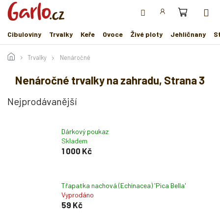
Přejít
na
obsah
Cibuloviny
Trvalky
Keře
Ovoce
Živé ploty
Jehličnany
S
Trvalky
Nenáročné
Nenáročné trvalky na zahradu
, Strana 3
Nejprodávanější
Dárkový poukaz
Skladem
1 000 Kč
Třapatka nachová (Echinacea) 'Pica Bella'
Vyprodáno
59 Kč