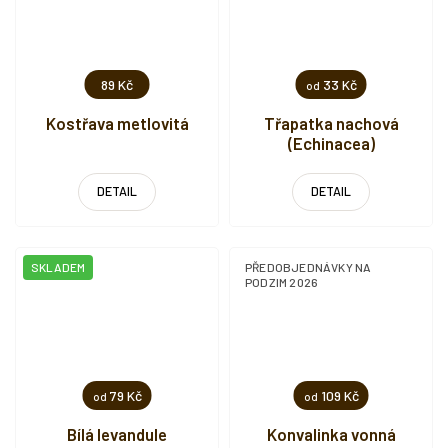
89 Kč
33 Kč
od
Kostřava metlovitá
Třapatka nachová
(Echinacea)
DETAIL
DETAIL
SKLADEM
PŘEDOBJEDNÁVKY NA
PODZIM 2026
79 Kč
109 Kč
od
od
Bílá levandule
Konvalinka vonná