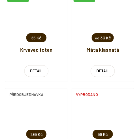
85 Kč
33 Kč
od
Krvavec toten
Máta klasnatá
DETAIL
DETAIL
PŘEDOBJEDNÁVKA
VYPRODÁNO
295 Kč
59 Kč